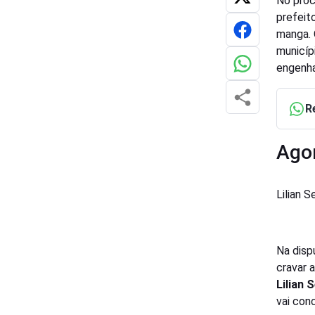
No proc
prefeit
manga. 
municíp
engenh
R
Ago
Lilian S
Na disp
cravar 
Lilian 
vai con