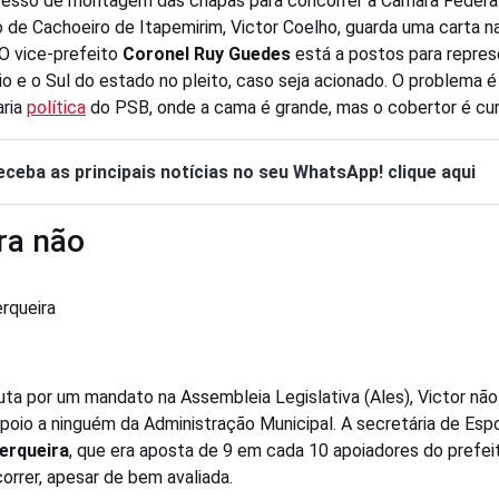
esso de montagem das chapas para concorrer à Câmara Federal
o de Cachoeiro de Itapemirim, Victor Coelho, guarda uma carta n
O vice-prefeito
Coronel Ruy Guedes
está a postos para repres
io e o Sul do estado no pleito, caso seja acionado. O problema é
aria
política
do PSB, onde a cama é grande, mas o cobertor é cur
eceba as principais notícias no seu WhatsApp! clique aqui
ra não
erqueira
uta por um mandato na Assembleia Legislativa (Ales), Victor nã
apoio a ninguém da Administração Municipal. A secretária de Esp
Serqueira
, que era aposta de 9 em cada 10 apoiadores do prefei
correr, apesar de bem avaliada.