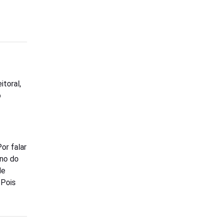
toral,
o
Por falar
rno do
de
 Pois