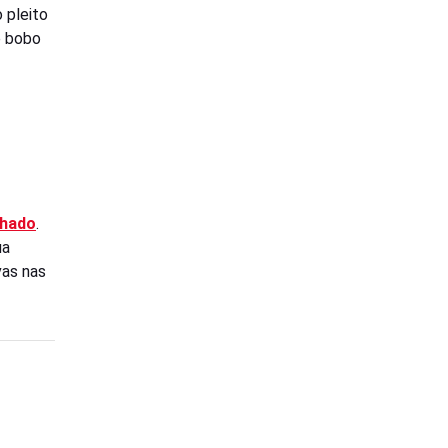
 pleito
e bobo
chado
.
ua
vas nas