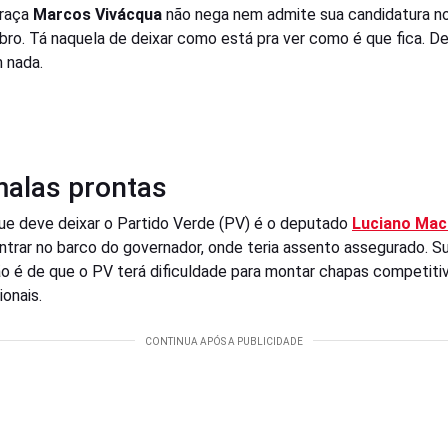
praça
Marcos Vivácqua
não nega nem admite sua candidatura no
bro. Tá naquela de deixar como está pra ver como é que fica. D
 nada.
malas prontas
ue deve deixar o Partido Verde (PV) é o deputado
Luciano Ma
entrar no barco do governador, onde teria assento assegurado. S
ão é de que o PV terá dificuldade para montar chapas competiti
ionais.