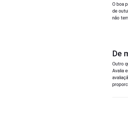
O boa 
de outu
não tem
De 
Outro q
Avalia 
avaliaç
proporc