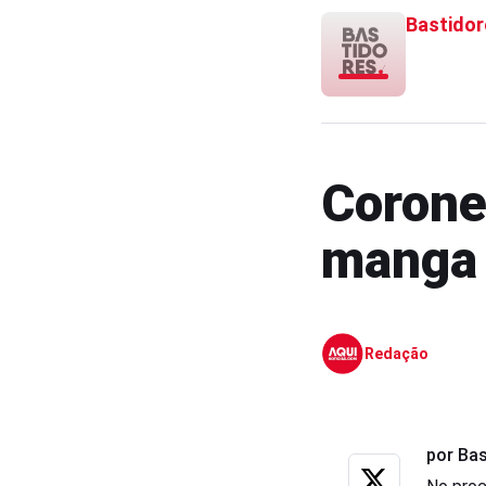
Bastidor
Corone
manga 
Redação
por Ba