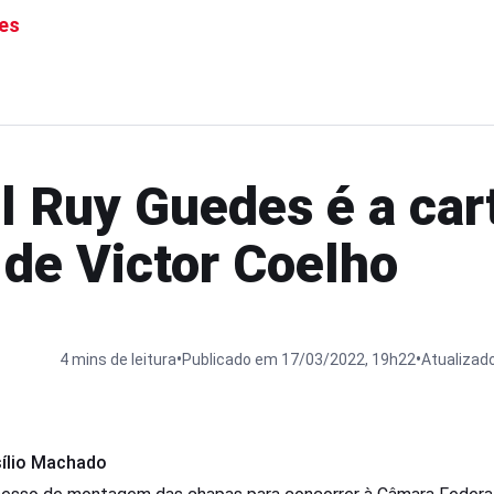
es
l Ruy Guedes é a car
de Victor Coelho
•
•
4 mins de leitura
Publicado em 17/03/2022, 19h22
Atualizad
sílio Machado