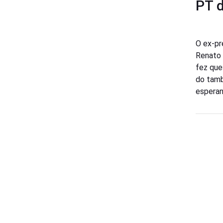
PT 
O ex-pr
Renato 
fez que
do tam
esperan