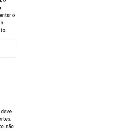
, o
a
entar o
 a
to.
o deve
ortes,
to, não