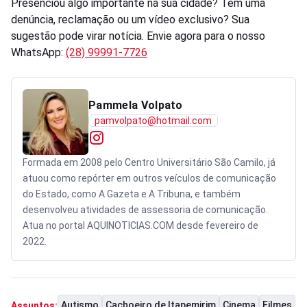
Presenciou algo importante na sua cidade? Tem uma
denúncia, reclamação ou um vídeo exclusivo? Sua
sugestão pode virar notícia. Envie agora para o nosso
WhatsApp:
(28) 99991-7726
Pammela Volpato
pamvolpato@hotmail.com
Formada em 2008 pelo Centro Universitário São Camilo, já
atuou como repórter em outros veículos de comunicação
do Estado, como A Gazeta e A Tribuna, e também
desenvolveu atividades de assessoria de comunicação.
Atua no portal AQUINOTICIAS.COM desde fevereiro de
2022.
Autismo
Cachoeiro de Itapemirim
Cinema
Filmes
Assuntos: