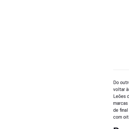
Do outr
voltar à
Leões d
marcas 
de fina
com oit