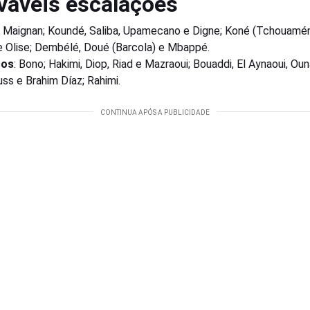
váveis escalações
: Maignan; Koundé, Saliba, Upamecano e Digne; Koné (Tchouamén
e Olise; Dembélé, Doué (Barcola) e Mbappé.
cos
: Bono; Hakimi, Diop, Riad e Mazraoui; Bouaddi, El Aynaoui, Ouna
ss e Brahim Díaz; Rahimi.