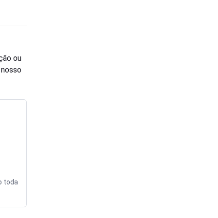
ção ou
o nosso
o toda