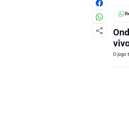
R
Ond
viv
O jogo 