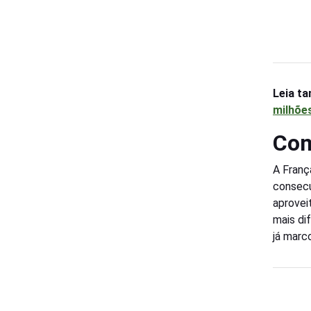
Leia t
milhões
Com
A Franç
consecu
aprovei
mais di
já marco