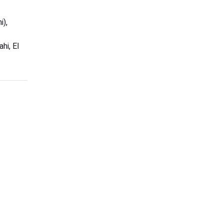
i),
hi, El