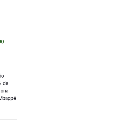
90
ão
% de
ória
, Mbappé