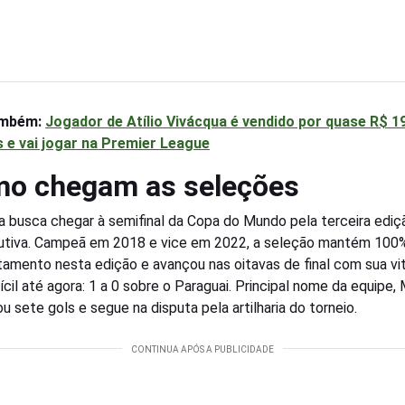
ambém:
Jogador de Atílio Vivácqua é vendido por quase R$ 1
 e vai jogar na Premier League
o chegam as seleções
a busca chegar à semifinal da Copa do Mundo pela terceira ediç
tiva. Campeã em 2018 e vice em 2022, a seleção mantém 100
tamento nesta edição e avançou nas oitavas de final com sua vit
fícil até agora: 1 a 0 sobre o Paraguai. Principal nome da equipe
u sete gols e segue na disputa pela artilharia do torneio.