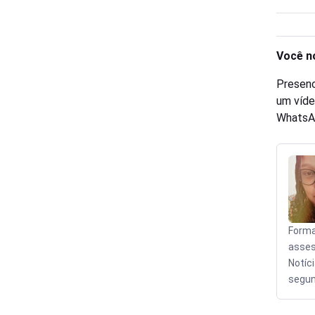
Você n
Presenc
um víde
WhatsA
Forma
asses
Notíc
segun