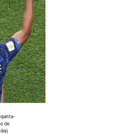
quinta-
io de
lia).