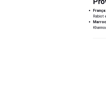
Pro
França
Rabiot 
Marro
Khannou