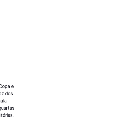
 Copa e
goz dos
ula
quartas
tórias,