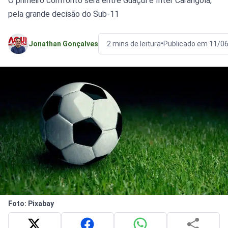
O primeiro confronto será entre Guaçuí e Inter Carangola,
pela grande decisão do Sub-11
•
Jonathan Gonçalves
2 mins de leitura
Publicado em 11/0
Foto: Pixabay