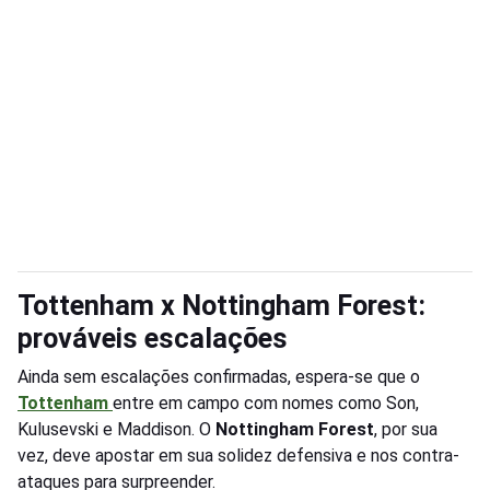
Tottenham x Nottingham Forest:
prováveis escalações
Ainda sem escalações confirmadas, espera-se que o
Tottenham
entre em campo com nomes como Son,
Kulusevski e Maddison. O
Nottingham Forest
, por sua
vez, deve apostar em sua solidez defensiva e nos contra-
ataques para surpreender.