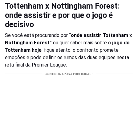
Tottenham x Nottingham Forest:
onde assistir e por que o jogo é
decisivo
Se você está procurando por
“onde assistir Tottenham x
Nottingham Forest”
ou quer saber mais sobre o
jogo do
Tottenham hoje
, fique atento: o confronto promete
emoções e pode definir os rumos das duas equipes nesta
reta final da Premier League.