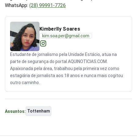
WhatsApp:
(28) 99991-7726
Kimberlly Soares
kim.soa.per@gmail.com
Estudante de jornalismo pela Unidade Estácio, atua na
parte de segurança do portal AQUINOTICIAS.COM.
Apaixonada pela área, trabalhou pela primeira vez como
estagiária de jornalista aos 18 anos e nunca mais cogitou
outro caminho.
Tottenham
Assuntos: