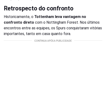
Retrospecto do confronto
Historicamente, o
Tottenham leva vantagem no
confronto direto
com o Nottingham Forest. Nos últimos
encontros entre as equipes, os Spurs conquistaram vitórias
importantes, tanto em casa quanto fora.