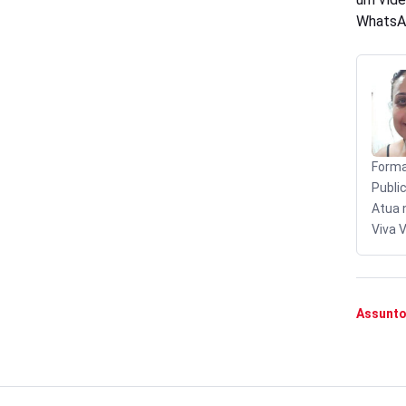
WhatsA
Forma
Publi
Atua 
Viva V
Assunto