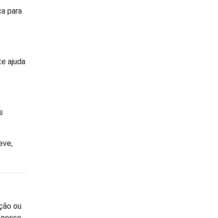
ça para
te ajuda
s
eve,
ção ou
o nosso