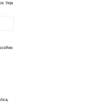
os. Veja
escolhas
tica,