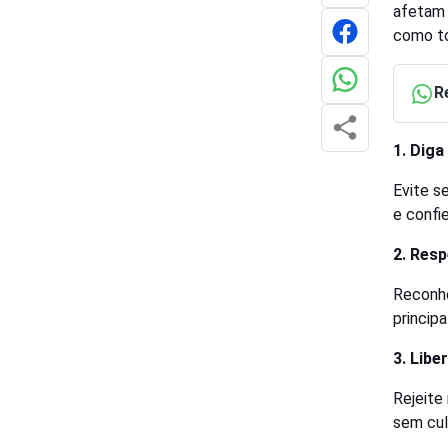
afetam
como to
R
1. Diga
Evite s
e confie
2. Resp
Reconhe
princip
3. Libe
Rejeite
sem cul