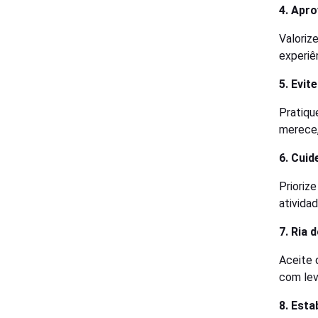
4. Apr
Valoriz
experiê
5. Evit
Pratiqu
merece
6. Cuid
Prioriz
ativida
7. Ria 
Aceite 
com lev
8. Esta