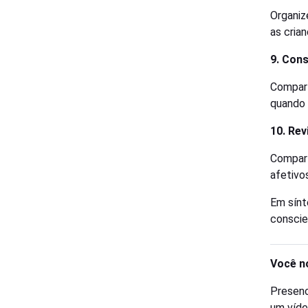
Organiz
as crian
9. Con
Compart
quando 
10. Re
Compart
afetivo
Em sínt
conscien
Você n
Presenc
um víde