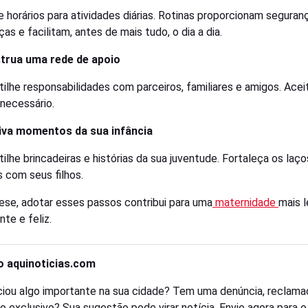
e horários para atividades diárias. Rotinas proporcionam seguran
ças e facilitam, antes de mais tudo, o dia a dia.
strua uma rede de apoio
ilhe responsabilidades com parceiros, familiares e amigos. Acei
necessário.
viva momentos da sua infância
ilhe brincadeiras e histórias da sua juventude. Fortaleça os laço
s com seus filhos.
ese, adotar esses passos contribui para uma
maternidade
mais l
te e feliz.
o aquinoticias.com
iou algo importante na sua cidade? Tem uma denúncia, reclama
o exclusivo? Sua sugestão pode virar notícia. Envie agora para 