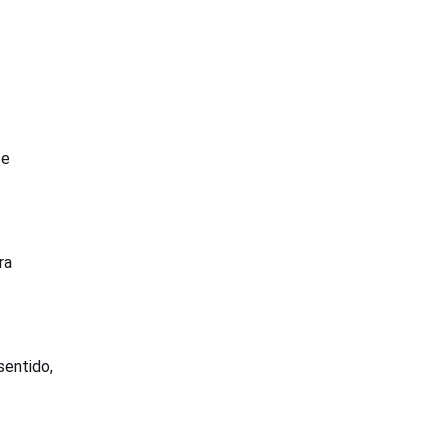
 e
ra
sentido,