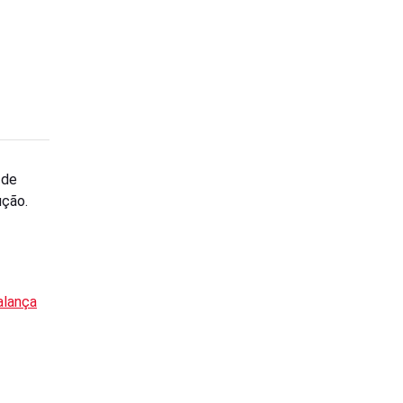
 de
ução.
alança