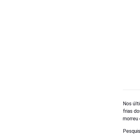
Nos últ
frias d
morreu 
Pesquis