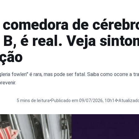
comedora de cérebro
 B, é real. Veja sint
ção
leria fowleri" é rara, mas pode ser fatal. Saiba como ocorre a tr
revenir.
•
•
5 mins de leitura
Publicado em 09/07/2026, 10h14
Atualizad