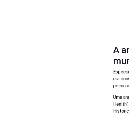
A a
mu
Especia
era con
pelas cr
Uma aná
Health”
Histori