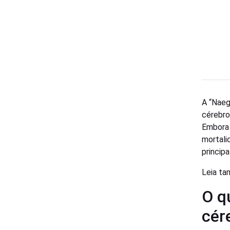
A “Naeg
cérebro
Embora 
mortali
princip
Leia t
O q
cér