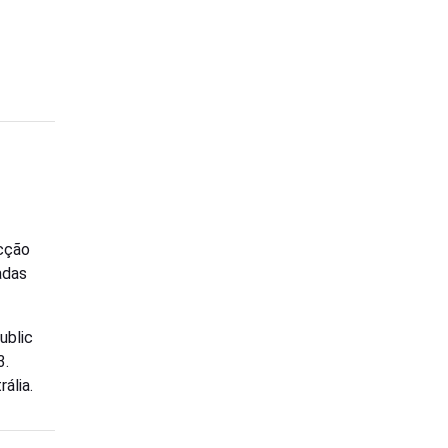
ecção
adas
ublic
3.
ália.