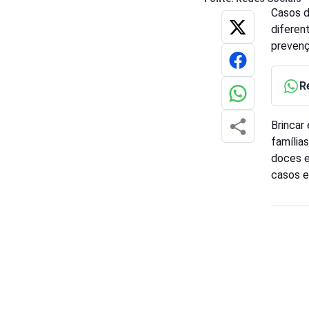
Casos d
diferen
prevenç
R
Brincar
família
doces e
casos e