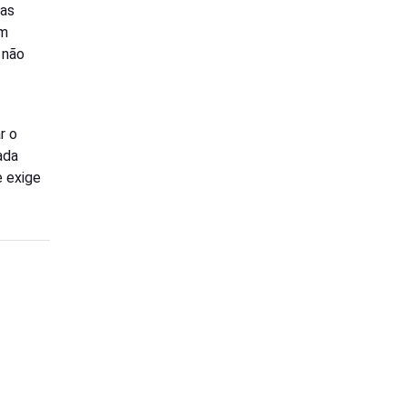
uas
em
 não
r o
ada
e exige