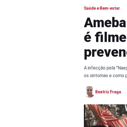
Saúde e Bem-estar
Ameba 
é filme
preven
A infecção pela "Naeg
os sintomas e como p
Beatriz Fraga