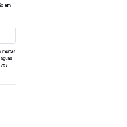
ção em
e muitas
 águas
ovos