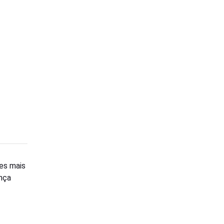
ões mais
ança