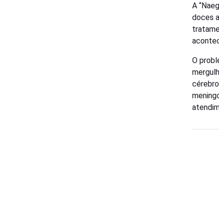
A “Naeg
doces a
tratame
acontec
O probl
mergulh
cérebro
meningo
atendim