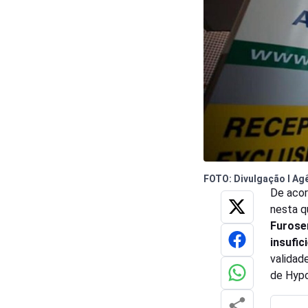
FOTO: Divulgação l Agê
De acor
nesta q
Furos
insufic
validad
de Hypo