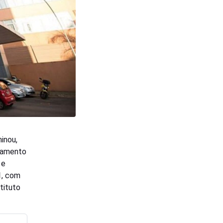
inou,
icamento
e
1
, com
tituto