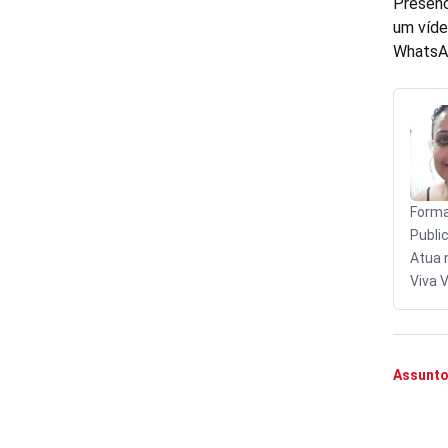
Presenc
um víde
WhatsA
Forma
Publi
Atua 
Viva V
Assunto