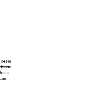
, dessa
, devem
ência
ciais