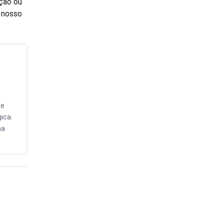
ção ou
o nosso
 e
ica.
ma