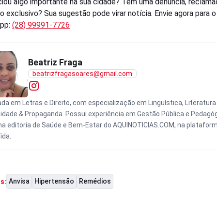
iou algo importante na sua cidade? Tem uma denúncia, reclama
o exclusivo? Sua sugestão pode virar notícia. Envie agora para 
pp:
(28) 99991-7726
Beatriz Fraga
beatrizfragasoares@gmail.com
da em Letras e Direito, com especialização em Linguística, Literatura
cidade & Propaganda. Possui experiência em Gestão Pública e Pedagóg
na editoria de Saúde e Bem-Estar do AQUINOTICIAS.COM, na platafor
ida.
Anvisa
Hipertensão
Remédios
s: