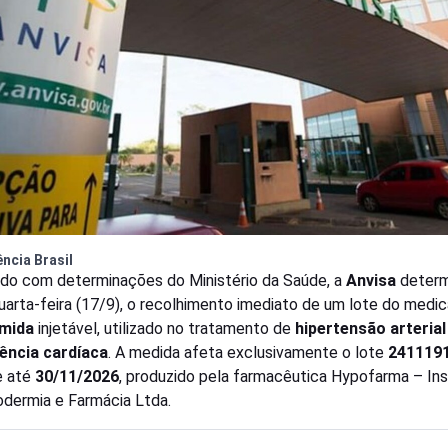
ncia Brasil
do com determinações do Ministério da Saúde, a
Anvisa
determ
uarta-feira (17/9), o recolhimento imediato de um lote do med
emida
injetável, utilizado no tratamento de
hipertensão arterial
iência cardíaca
. A medida afeta exclusivamente o lote
241119
e até
30/11/2026
, produzido pela farmacêutica Hypofarma – Ins
dermia e Farmácia Ltda.