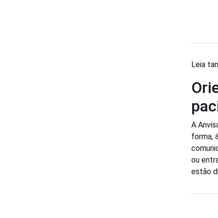
Leia t
Ori
pac
A Anvis
forma, 
comunic
ou entr
estão d