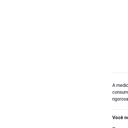
A medid
consumo
rigoros
Você n