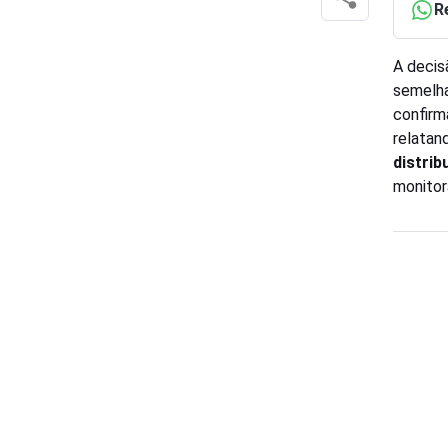
R
A decis
semelha
confirm
relatan
distrib
monitor