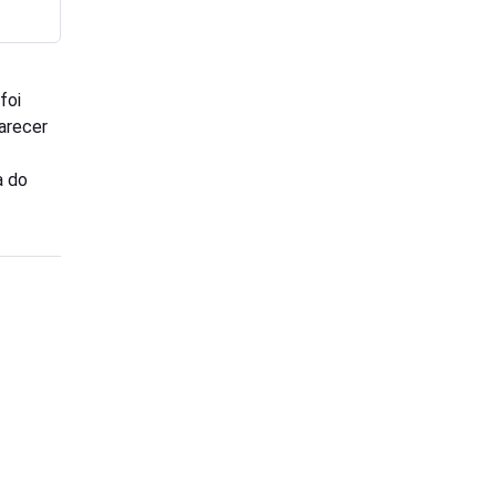
foi
parecer
a do