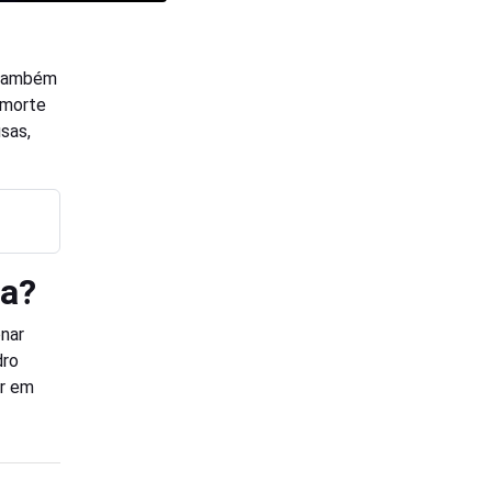
 Também
 morte
usas,
ia?
onar
dro
ar em