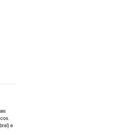
ais
icos.
ral) e