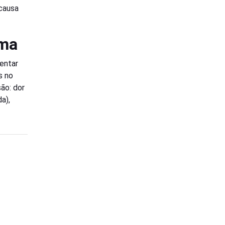
 causa
ema
sentar
s no
ão: dor
a),