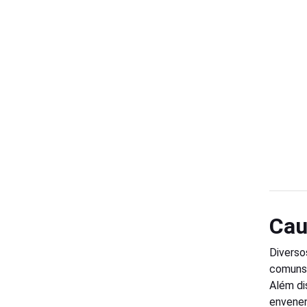
Cau
Diverso
comuns 
Além di
envene