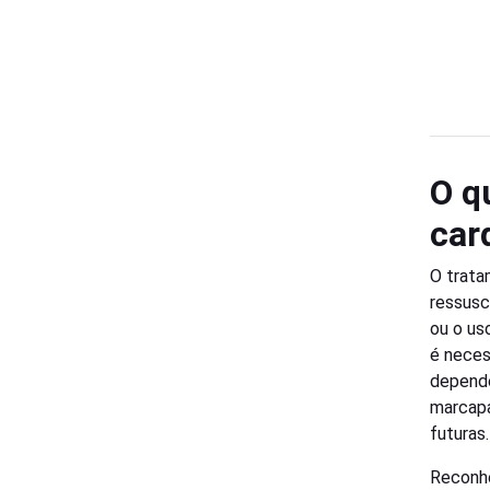
O q
car
O trata
ressusc
ou o uso
é necess
depende
marcapa
futuras.
Reconhe