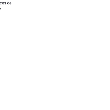
nces de
e.