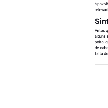
hipovol
relevan
Sin
Antes q
alguns 
peito, 
de cabe
falta d