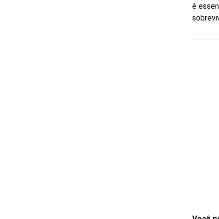
é essen
sobrevi
Você n