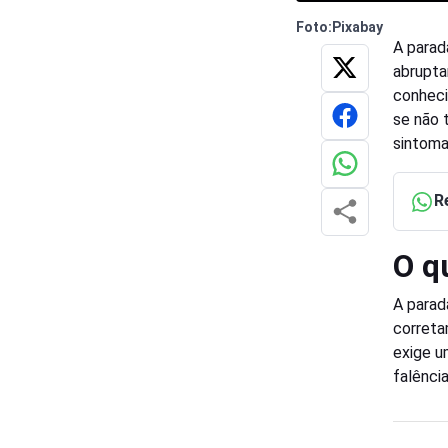
Foto:Pixabay
A parad
abrupta
conheci
se não 
sintoma
R
O q
A parad
correta
exige u
falênci