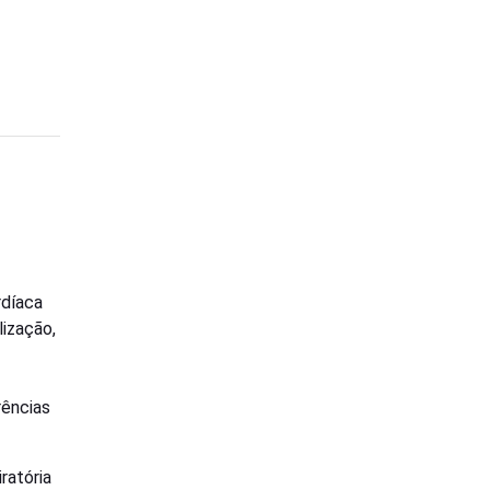
rdíaca
lização,
rências
ratória