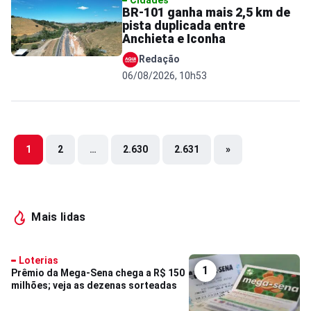
BR-101 ganha mais 2,5 km de
pista duplicada entre
Anchieta e Iconha
Redação
06/08/2026, 10h53
1
2
…
2.630
2.631
»
Mais lidas
Loterias
1
Prêmio da Mega-Sena chega a R$ 150
milhões; veja as dezenas sorteadas