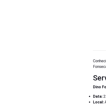
Conheci
Fonseca
Ser
Dino F
Data:
2
Local:
A