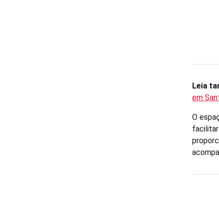
Leia t
em San
O espaç
facilit
proporc
acompan