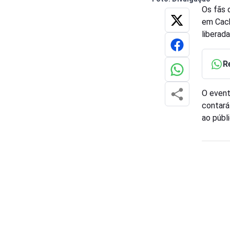
Os fãs 
em Cach
liberad
R
O event
contará
ao públ