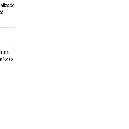
alizado
tá
utura
nforto