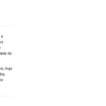
 a
os
e
idade do
r, Irupi
ba,
to