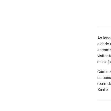
Ao long
cidade 
encontr
visitan
municíp
Com cen
se cons
reunind
Santo.