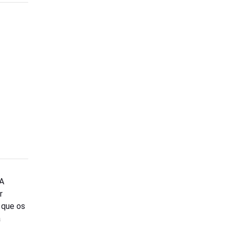
 A
r
 que os
a