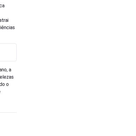
aca
trai
iências
ano, a
elezas
do o
e