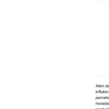
Além da
influênc
percebi
morador