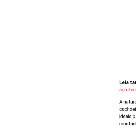
Leia t
agrotur
A natur
cachoeir
ideais 
montan