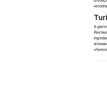
produçã
reconhe
Tur
A gastr
Restaur
ingredi
artesan
oferecid