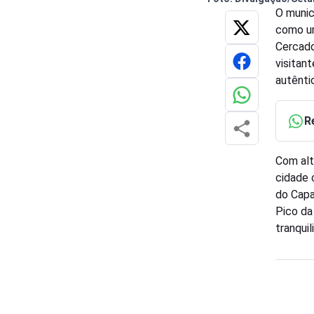
O munic
como um
Cercado
visitan
autênti
R
Com alt
cidade 
do Capa
Pico da
tranqui