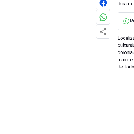
durante
R
Localiz
cultura
colonia
maior e 
de todo