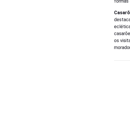
formas 
Casarõ
destaca
eclétic
casarõe
os visi
morador