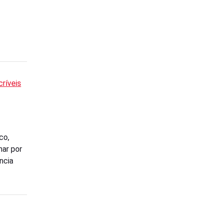
críveis
co,
har por
ncia