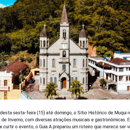
r desta sexta-feira (15) até domingo, o Sítio Histórico de Muqui 
l de Inverno, com diversas atrações musicais e gastronômicas. E
i curtir o evento, o Guia A preparou um roteiro que merece ser v