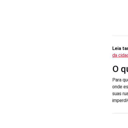
Leia t
da cida
O q
Para qu
onde es
suas ru
imperdí