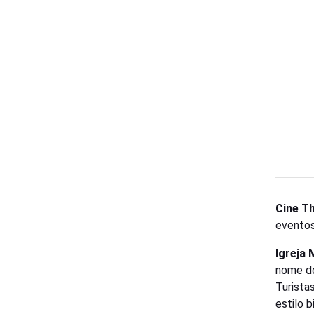
Cine T
eventos
Igreja 
nome do
Turistas
estilo b