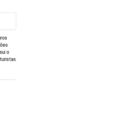
uros
rões
sui o
turistas