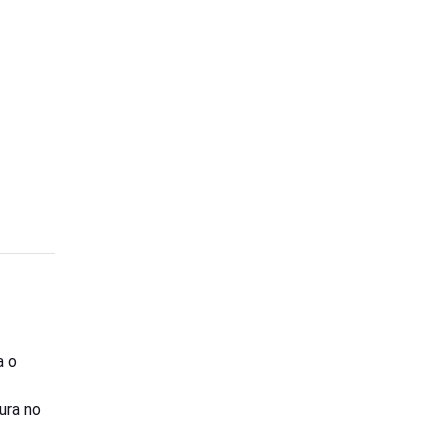
a o
tura no