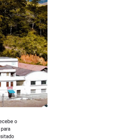
recebe o
 para
isitado