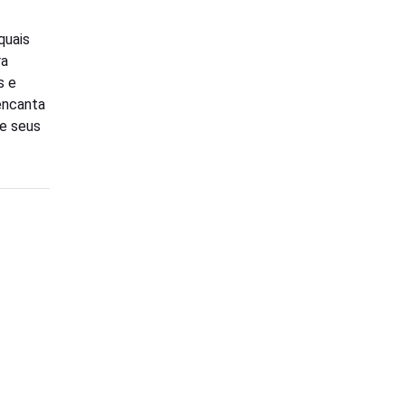
quais
ra
s e
encanta
de seus