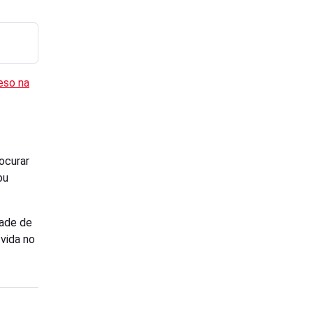
eso na
ocurar
ou
dade de
vida no