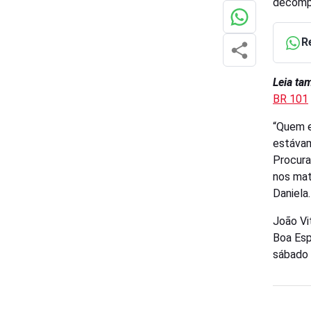
decomp
R
Leia t
BR 101
“Quem e
estávam
Procura
nos mat
Daniela.
João Vi
Boa Esp
sábado 