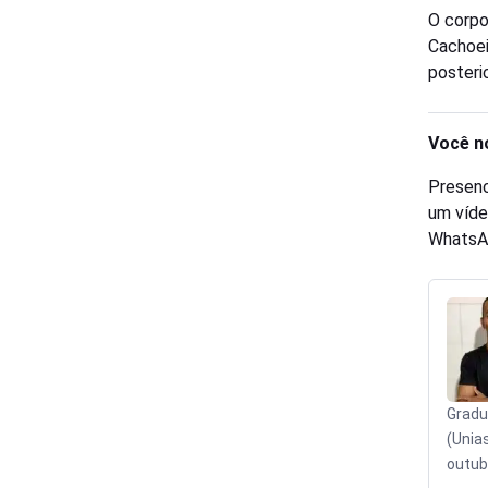
O corpo
Cachoei
posteri
Você n
Presenc
um víde
WhatsA
Gradu
(Unia
outub