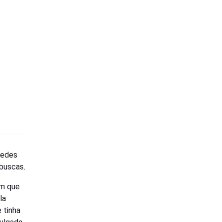
redes
 buscas.
em que
la
 tinha