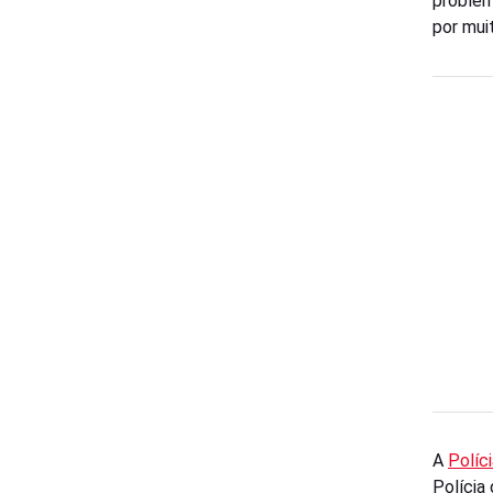
problem
por mui
A
Políci
Polícia