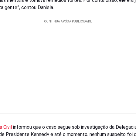
as mentais e tomava remédios fortes. Por conta disso, ele era 
ta gente”, contou Daniela.
a Civil
informou que o caso segue sob investigação da Delegaci
 de Presidente Kennedy e até o momento, nenhum suspeito foi d