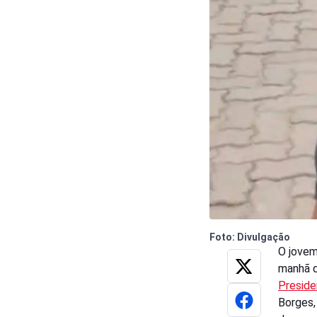
Foto: Divulgação
O jovem
manhã d
Presid
Borges,