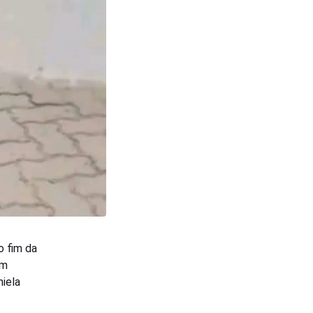
o fim da
em
niela