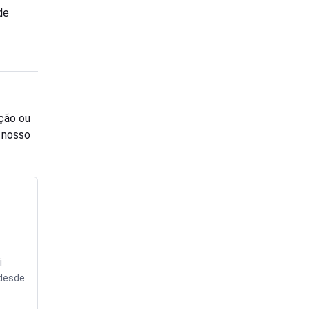
de
ção ou
o nosso
i
 desde