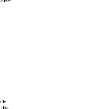
julgado
a de
etido.