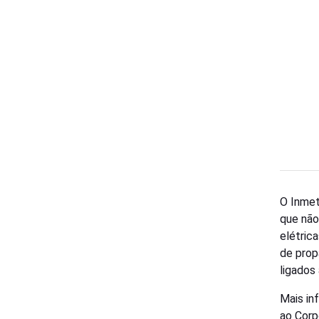
O Inmet
que não
elétric
de prop
ligados
Mais in
ao Corp