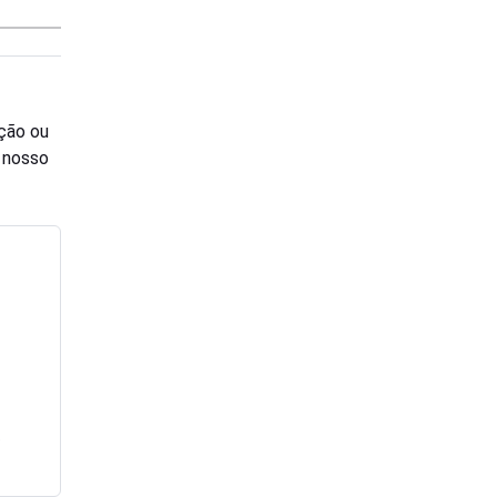
ção ou
o nosso
e