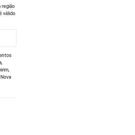
 região
é válido
ventos
a,
irim,
 Nova