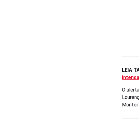
LEIA 
intens
O alert
Lourenço
Monteir