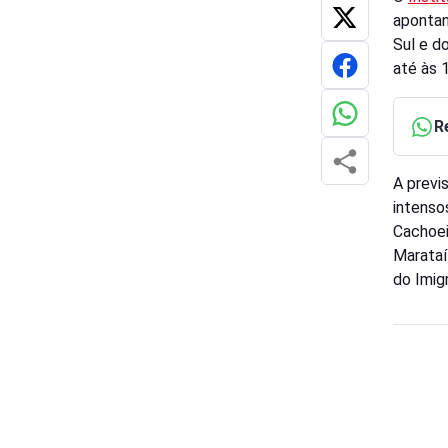
apontan
Sul e do
até às 
R
A previ
intenso
Cachoei
Marataí
do Imig