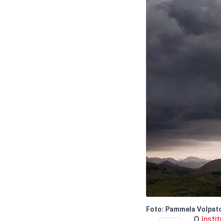
Foto: Pammela Volpat
O
Insti