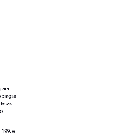
 para
escargas
placas
os
 199, e