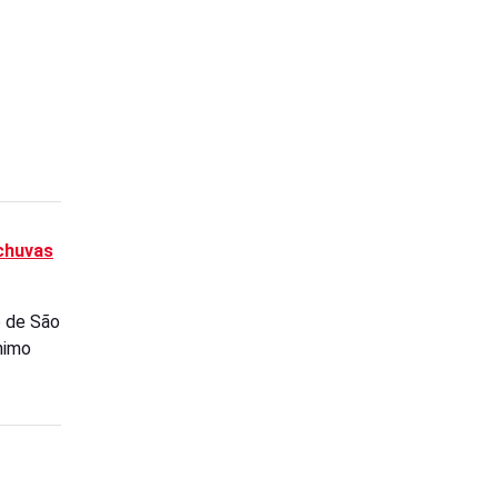
chuvas
o de São
ônimo