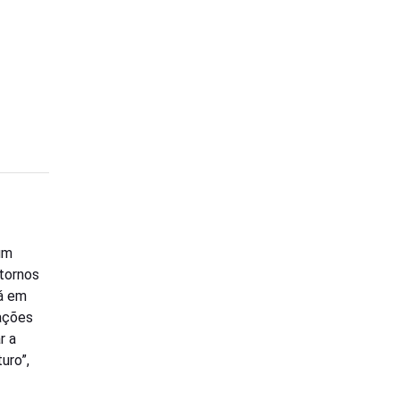
um
tornos
tá em
zações
r a
uro”,