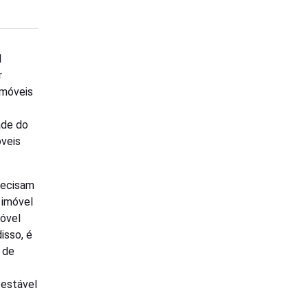
l
r
imóveis
ade do
óveis
recisam
 imóvel
móvel
isso, é
 de
 estável