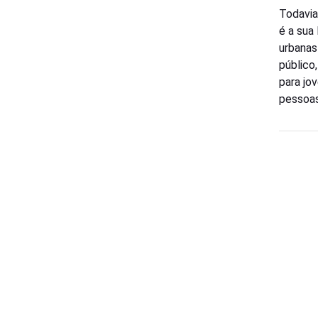
Todavia
é a sua
urbanas
público
para jo
pessoas