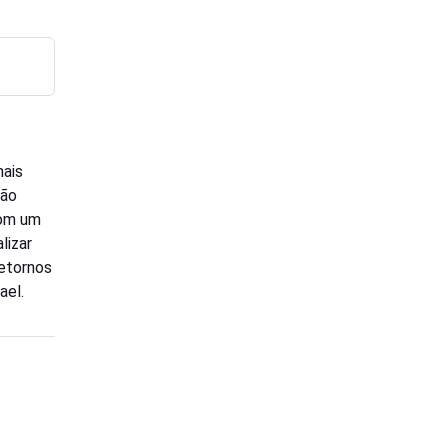
mais
ção
com um
lizar
retornos
ael.