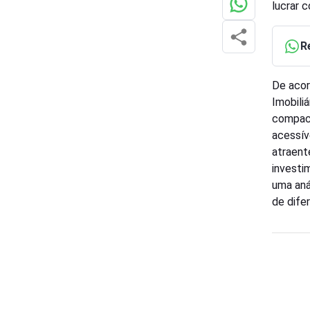
lucrar 
R
De acor
Imobiliá
compact
acessív
atraent
investim
uma aná
de dife