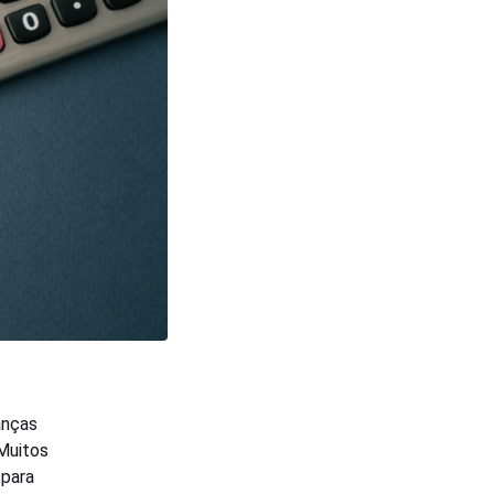
anças
 Muitos
 para