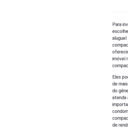
Para in
escolhe
aluguel
compact
ofereci
imóvel 
compac
Eles po
de mais
do gêner
atenda 
importa
condomí
compact
de rend