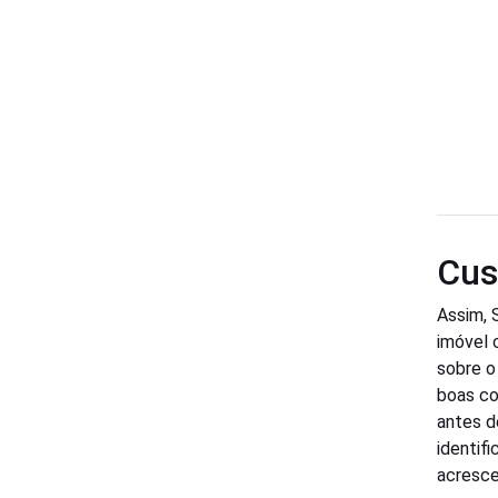
Cus
Assim, 
imóvel 
sobre o
boas co
antes d
identif
acresce