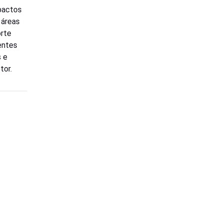
mpactos
 áreas
orte
entes
s e
etor.