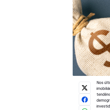
Nos últ
imobili
tendênc
demográ
investi