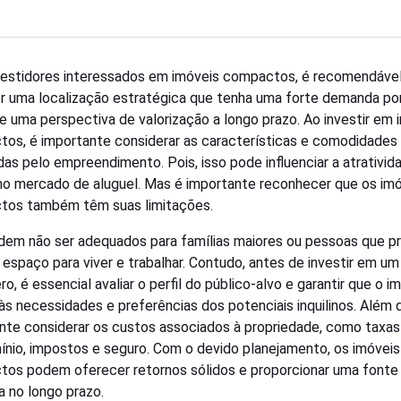
vestidores interessados em imóveis compactos, é recomendáve
r uma localização estratégica que tenha uma forte demanda po
 e uma perspectiva de valorização a longo prazo. Ao investir em 
os, é importante considerar as características e comodidades
das pelo empreendimento. Pois, isso pode influenciar a atrativid
no mercado de aluguel. Mas é importante reconhecer que os im
tos também têm suas limitações.
dem não ser adequados para famílias maiores ou pessoas que p
 espaço para viver e trabalhar. Contudo, antes de investir em um
o, é essencial avaliar o perfil do público-alvo e garantir que o i
às necessidades e preferências dos potenciais inquilinos. Além d
nte considerar os custos associados à propriedade, como taxas
nio, impostos e seguro. Com o devido planejamento, os imóveis
os podem oferecer retornos sólidos e proporcionar uma fonte
a no longo prazo.