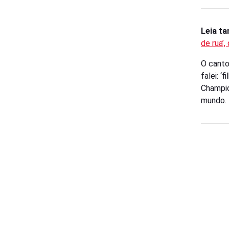
Leia t
de rua’,
O canto
falei: ‘
Champio
mundo. 