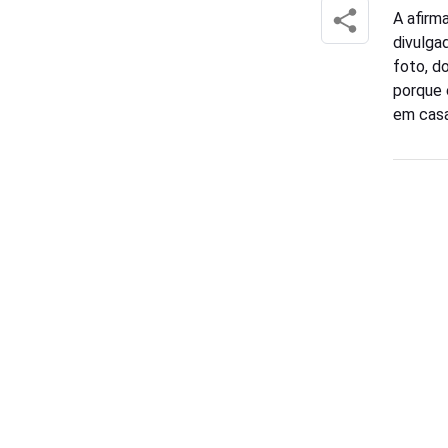
A afirm
divulga
foto, do
porque 
em casa