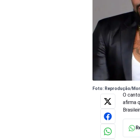
Foto: Reprodução/Mo
O canto
afirma q
Brasileir
R