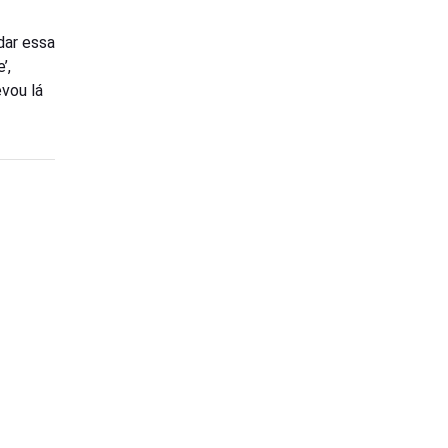
dar essa
’,
evou lá