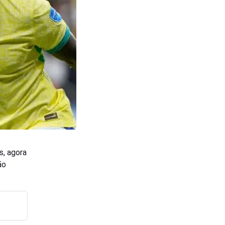
s, agora
ão