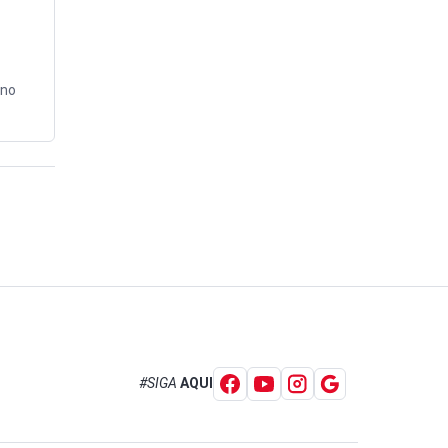
 no
#SIGA
AQUI