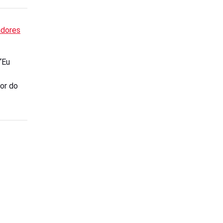
adores
“Eu
or do