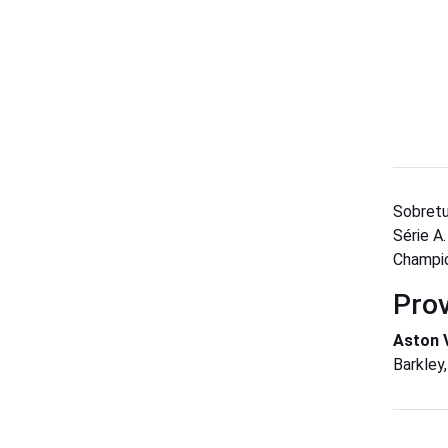
Sobretu
Série A.
Champio
Prov
Aston V
Barkley