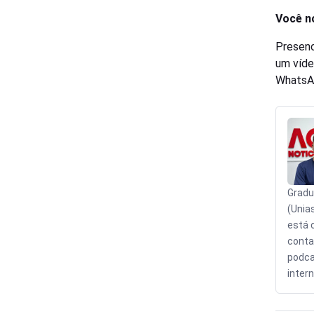
Você n
Presenc
um víde
WhatsA
Gradu
(Unia
está 
conta
podca
intern