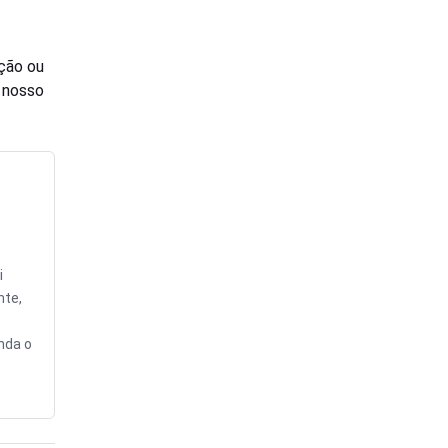
ção ou
o nosso
i
nte,
nda o