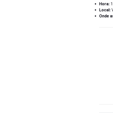
Hora:
17
Local:
V
Onde as