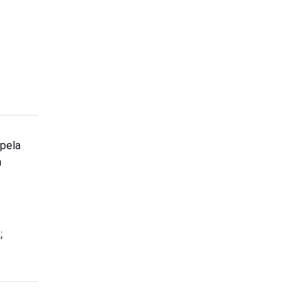
pela
a
;