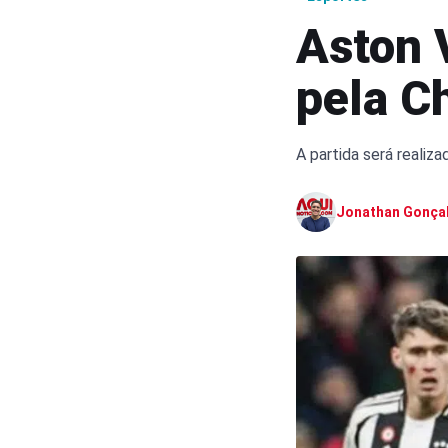
Aston 
pela C
A partida será realiza
Jonathan Gonça