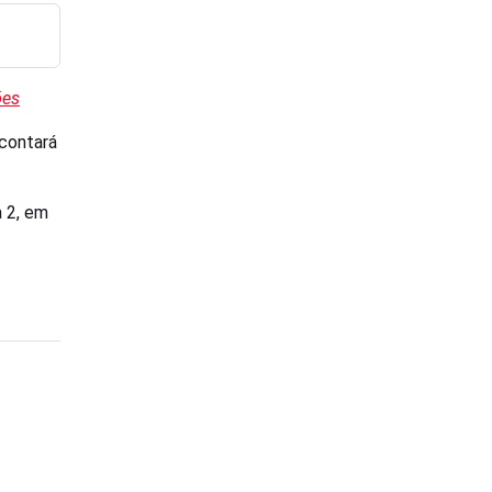
ões
 contará
a 2, em