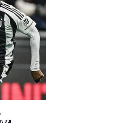
m
sistir