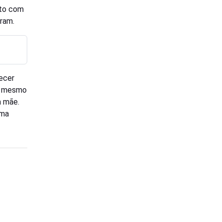
nto com
ram.
decer
Ao mesmo
a mãe.
uma