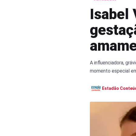
Isabel
gestaç
amame
A influenciadora, grá
momento especial em
Estadão Conteú