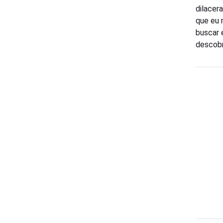
dilacer
que eu 
buscar 
descobr