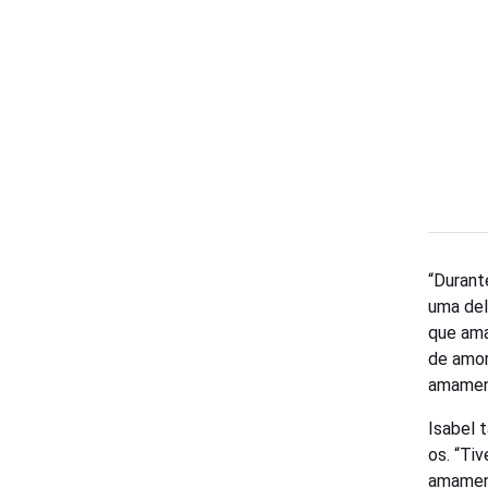
“Durant
uma del
que ama
de amor
amament
Isabel 
os. “Ti
amament