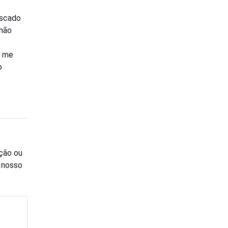
uscado
 não
a me
o
ção ou
o nosso