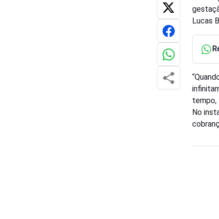
gestaçã
Lucas B
R
“Quando
infinit
tempo, 
No inst
cobranç