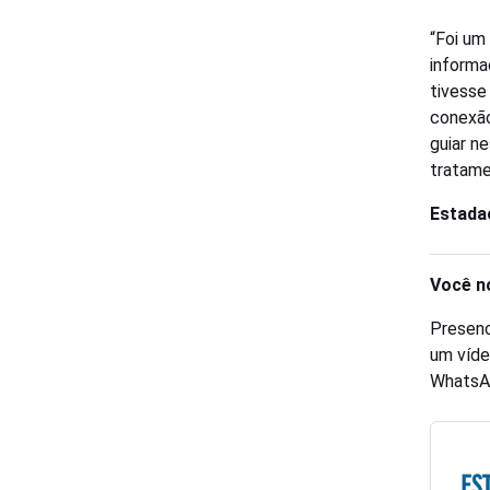
“Foi um
informa
tivesse
conexã
guiar n
tratame
Estada
Você n
Presenc
um víde
WhatsA