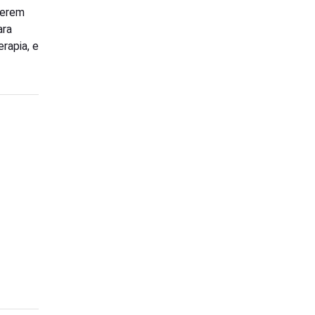
zerem
ara
rapia, e