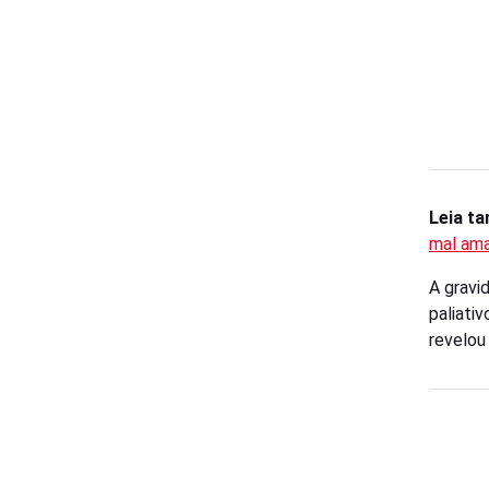
Leia t
mal am
A gravi
paliati
revelou