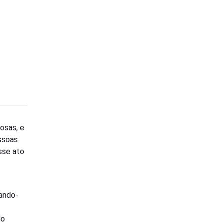
osas, e
ssoas
sse ato
zando-
do