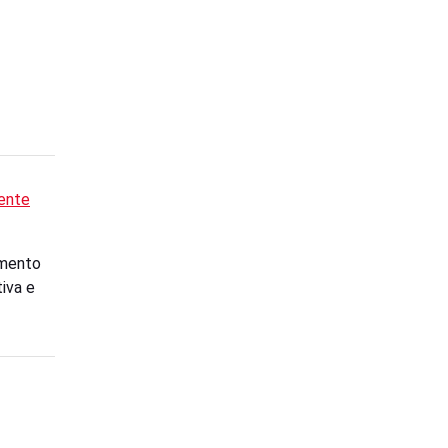
Gente
amento
iva e