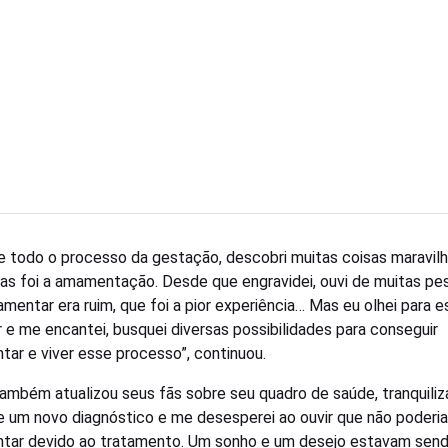
e todo o processo da gestação, descobri muitas coisas maravilh
as foi a amamentação. Desde que engravidei, ouvi de muitas pe
mentar era ruim, que foi a pior experiência… Mas eu olhei para e
 e me encantei, busquei diversas possibilidades para conseguir
ar e viver esse processo”, continuou.
também atualizou seus fãs sobre seu quadro de saúde, tranquili
ve um novo diagnóstico e me desesperei ao ouvir que não poderia
ar devido ao tratamento. Um sonho e um desejo estavam sen