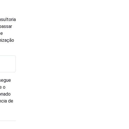
sultoria
apassar
 e
nização
 segue
e o
onado
ncia de