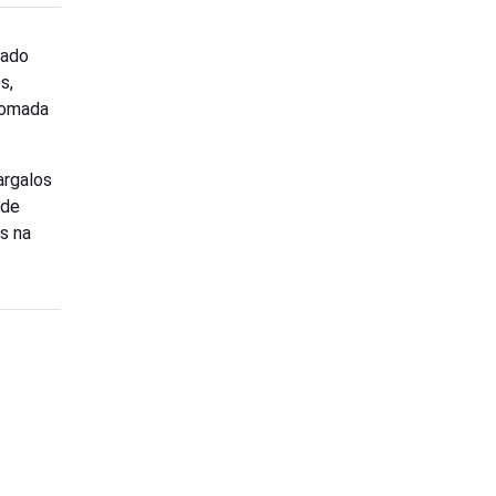
cado
s,
tomada
argalos
 de
s na