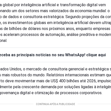
a global por inteligência artificial e transformação digital vem
onando um dos setores mais valorizados da economia mundial: o
 de dados e consultoria estratégica. Segundo projeções da con
e, os investimentos globais em inteligência artificial devem ultr
s de bilhões de dólares nos próximos anos, enquanto empresas
s aceleram processos de automação, análise preditiva e moder
onal.
eceba as principais notícias no seu WhatsApp! clique aqui
ados Unidos, o mercado de consultoria gerencial e estratégica
s mais robustos do mundo. Relatórios internacionais estimam qu
o deve movimentar mais de US$ 400 bilhões até 2026, impulsi
almente pela crescente demanda por soluções ligadas à inteligê
governança digital e otimização de processos corporativos.