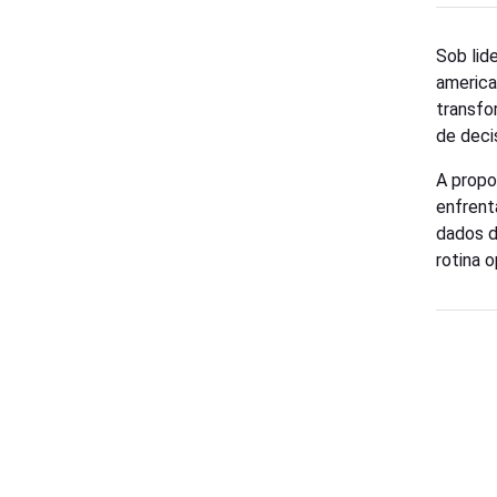
Sob lid
america
transfo
de deci
A propo
enfrent
dados d
rotina o