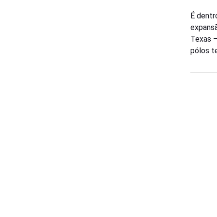
É dentr
expansã
Texas —
pólos t