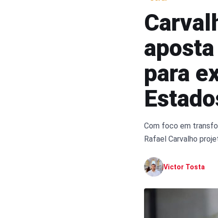
Carval
aposta
para e
Estado
Com foco em transform
Rafael Carvalho proj
Victor Tosta