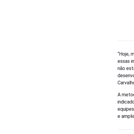
“Hoje, 
essas i
não est
desenvo
Carvalh
A metod
indicad
equipes
e ampli