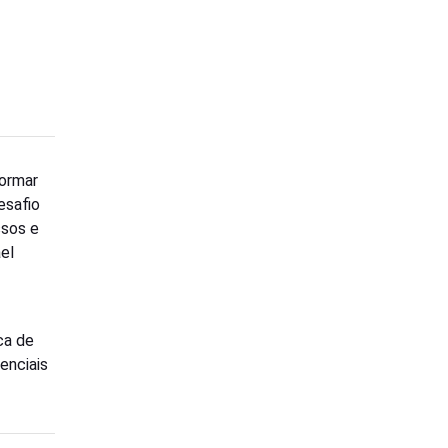
ormar
esafio
ssos e
el
ca de
enciais