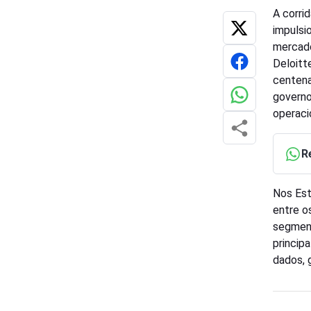
A corrid
impulsi
mercado
Deloitt
centena
governo
operaci
R
Nos Est
entre o
segment
princip
dados, 