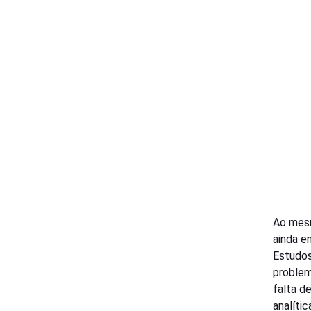
Ao mesm
ainda e
Estudo
problem
falta de
analítica