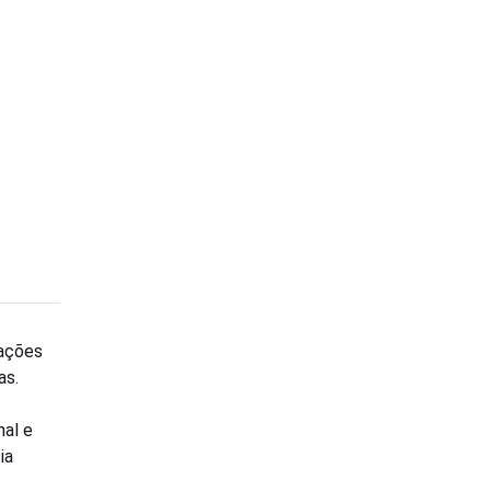
zações
as.
nal e
ia