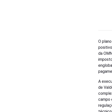
O plano
positiv
da OMNI
imposto
engloba
pagame
A execu
de Vald
complex
campo e
regulaç
técnico 