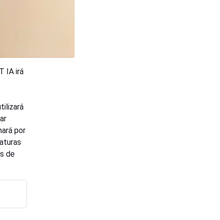
 IA irá
ilizará
ar
nará por
aturas
as de