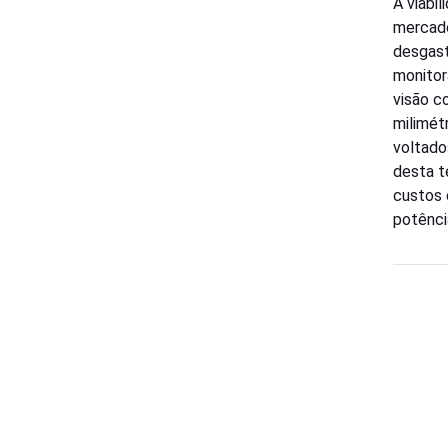
A viabi
mercado
desgast
monitor
visão c
milimét
voltado
desta t
custos 
potênci