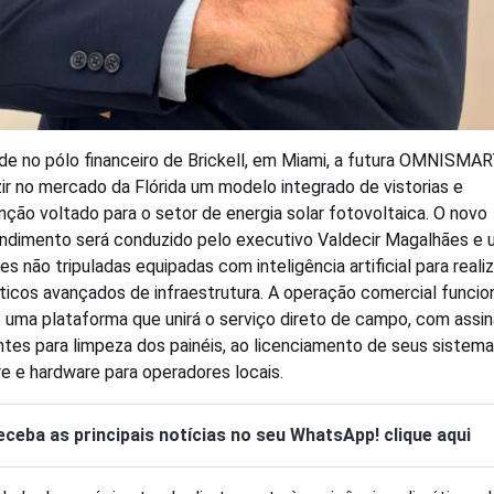
e no pólo financeiro de Brickell, em Miami, a futura OMNISMART
zir no mercado da Flórida um modelo integrado de vistorias e
ção voltado para o setor de energia solar fotovoltaica. O novo
dimento será conduzido pelo executivo Valdecir Magalhães e ut
s não tripuladas equipadas com inteligência artificial para realiz
ticos avançados de infraestrutura. A operação comercial funcio
 uma plataforma que unirá o serviço direto de campo, com assin
ntes para limpeza dos painéis, ao licenciamento de seus sistem
e e hardware para operadores locais.
eceba as principais notícias no seu WhatsApp! clique aqui