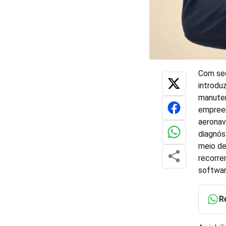
Com sed
introdu
manuten
empreen
aeronave
diagnós
meio de
recorre
softwar
R