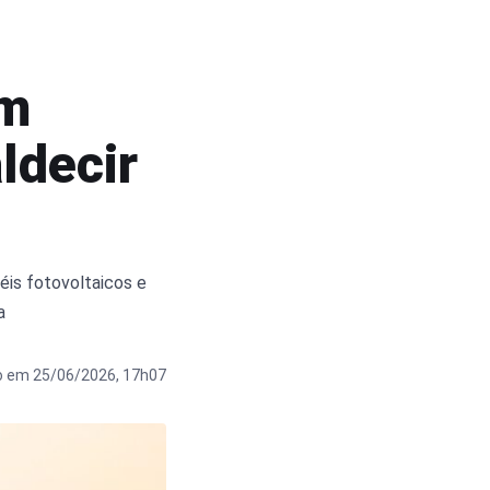
em
ldecir
éis fotovoltaicos e
a
o em 25/06/2026, 17h07