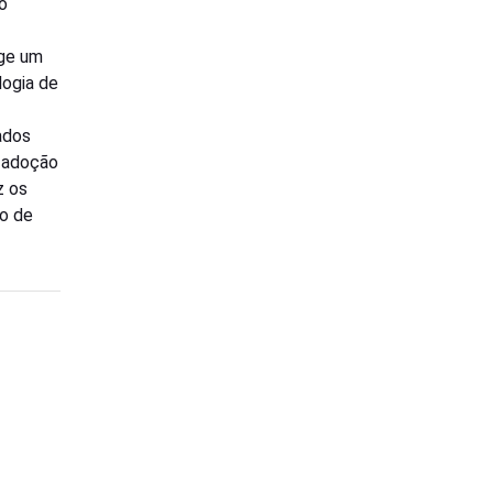
o
ige um
logia de
zados
a adoção
z os
io de