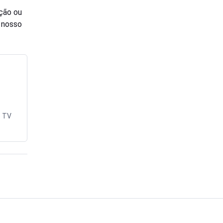
ção ou
o nosso
e TV