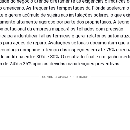
lidade do negócio atende diretamente às exigências climáticas d
 americano. As frequentes tempestades da Flórida aceleram o
e e geram acúmulo de sujeira nas instalações solares, o que ex
amento altamente rigoroso por parte dos proprietários. A tecno
omputacional da empresa mapeará os telhados com precisão
rica para identificar falhas térmicas e gerar relatórios automati
s para ações de reparo. Avaliações setoriais documentam que 
ecnologia comprime o tempo das inspeções em até 75% e redu
de auditoria entre 30% e 80%. O resultado final é um ganho méd
a de 24% a 25% após as devidas manutenções preventivas.