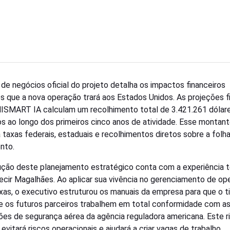
 de negócios oficial do projeto detalha os impactos financeiros
os que a nova operação trará aos Estados Unidos. As projeções f
SMART IA calculam um recolhimento total de 3.421.261 dólar
s ao longo dos primeiros cinco anos de atividade. Esse montan
 taxas federais, estaduais e recolhimentos diretos sobre a folh
nto.
ção deste planejamento estratégico conta com a experiência t
ecir Magalhães. Ao aplicar sua vivência no gerenciamento de o
as, o executivo estruturou os manuais da empresa para que o t
 os futuros parceiros trabalhem em total conformidade com a
ões de segurança aérea da agência reguladora americana. Este r
evitará riscos operacionais e ajudará a criar vagas de trabalho