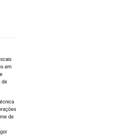
iscais
es em
te
a de
écnica
perações
ime de
s
igor