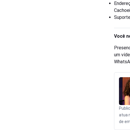
Endereç
Cachoei
Suporte
Você n
Presenc
um víde
WhatsA
Publi
atua 
de em