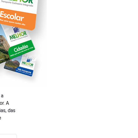
 a
or. A
as, das
e