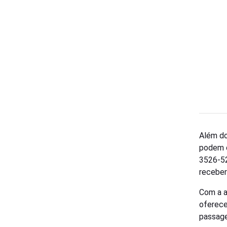
Além do
podem c
3526-52
receber
Com a a
oferece
passage