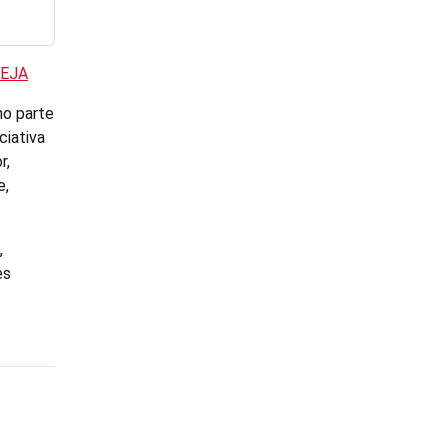
 EJA
mo parte
ciativa
r,
e,
,
es