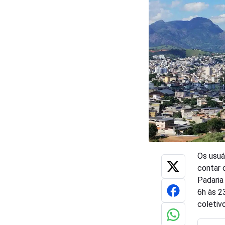
Os usuá
contar 
Padaria
6h às 2
coletiv