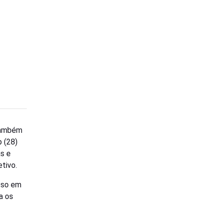
 também
 (28)
as e
tivo.
sso em
a os