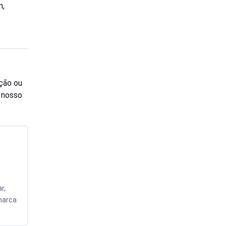
n,
ção ou
o nosso
r,
marca