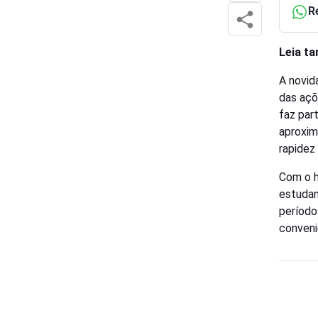
R
Leia t
A novid
das açõ
faz par
aproxim
rapidez 
Com o h
estudan
período
conveni