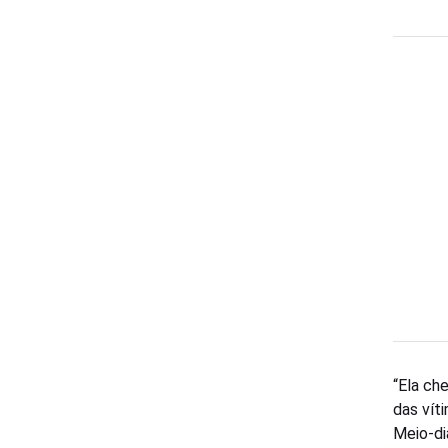
“Ela che
das vít
Meio-di