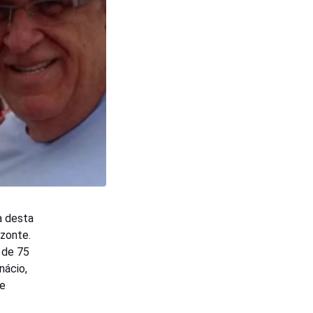
a desta
izonte.
, de 75
nácio,
de