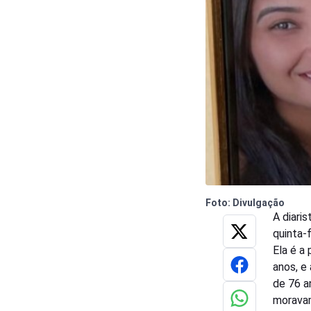
Foto: Divulgação
A diari
quinta-
Ela é a
anos, e 
de 76 a
moravam