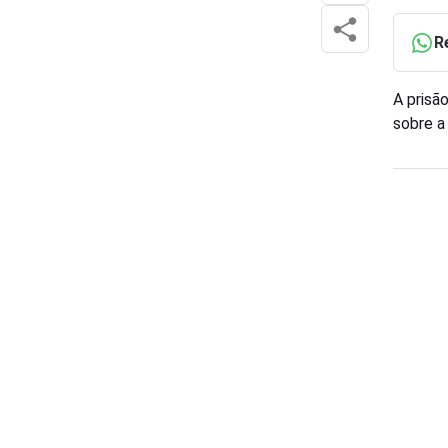
R
A prisã
sobre a