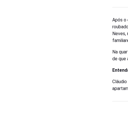
Após o 
roubado
Neves, 
familiar
Na quar
de que 
Entend
Cláudio
apartam