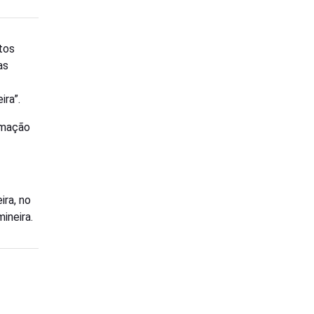
etos
as
ira”.
irmação
ira, no
ineira.