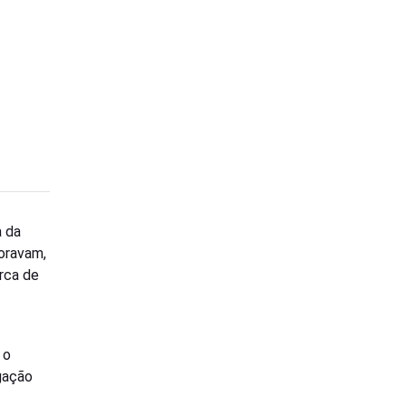
a da
moravam,
rca de
 o
igação