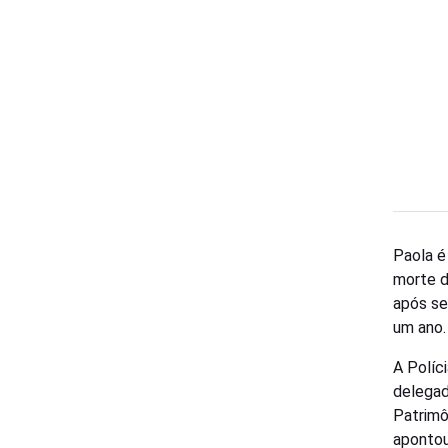
Paola é 
morte d
após se
um ano.
A Políc
delegad
Patrimô
apontou