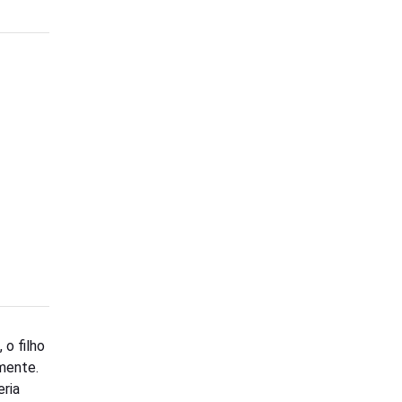
 o filho
mente.
eria