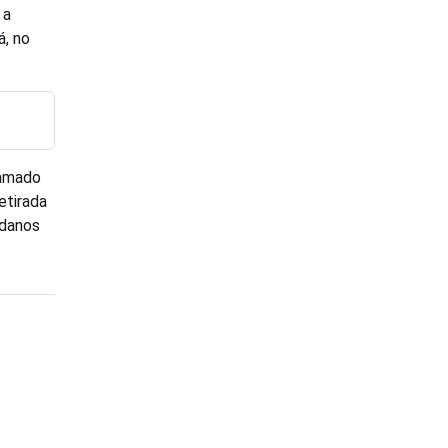
 a
á, no
hamado
etirada
 danos