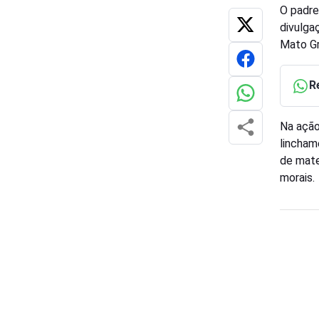
O padre
divulga
Mato Gr
R
Na ação
lincham
de mate
morais.