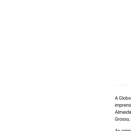
A Globo
imprens
Almeida
Grosso,
As emis