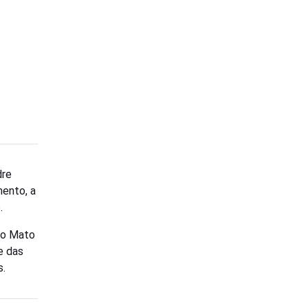
dre
mento, a
.
 no Mato
e das
s.