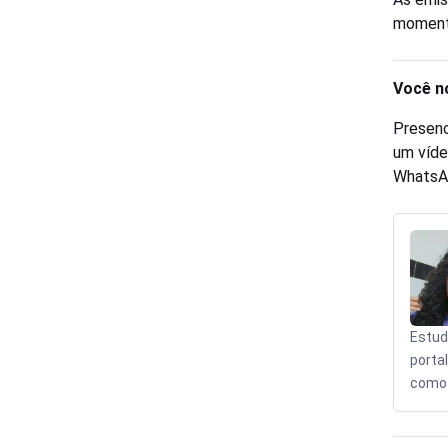
momento
Você n
Presenc
um víde
WhatsA
Estud
porta
como 