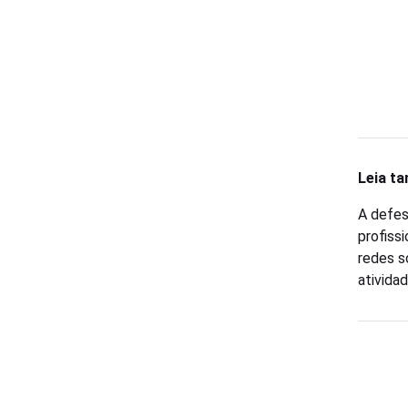
Leia t
A defes
profiss
redes so
atividad