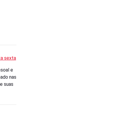
ta sexta
ssoal e
tado nas
de suas