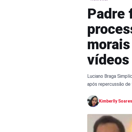
Padre 
proces
morais
vídeos
Luciano Braga Simplíc
após repercussão de 
Kimberlly Soare