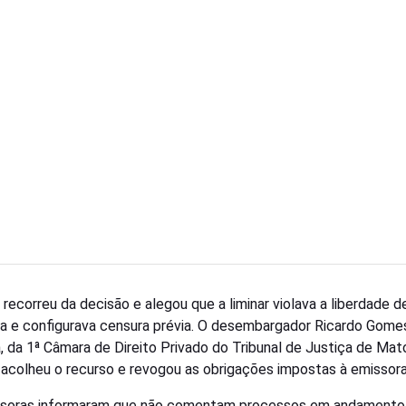
 recorreu da decisão e alegou que a liminar violava a liberdade d
a e configurava censura prévia. O desembargador Ricardo Gome
, da 1ª Câmara de Direito Privado do Tribunal de Justiça de Mat
 acolheu o recurso e revogou as obrigações impostas à emissora
soras informaram que não comentam processos em andamento.