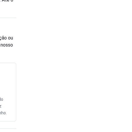
ção ou
o nosso
do
z
nho.