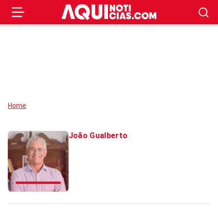
Home
João Gualberto