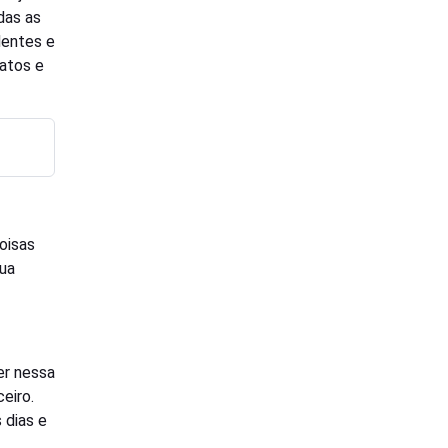
das as
dentes e
 atos e
oisas
sua
er nessa
eiro.
 dias e