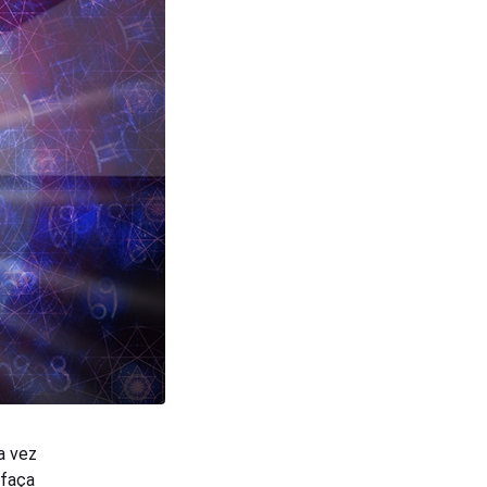
a vez
 faça