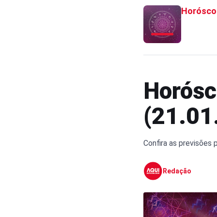
Horósco
Horósc
(21.01
Confira as previsões 
Redação