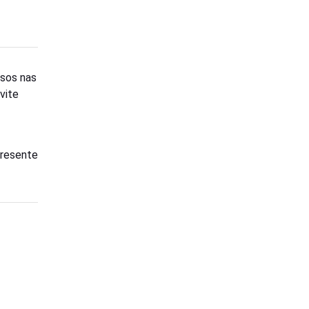
ssos nas
vite
presente