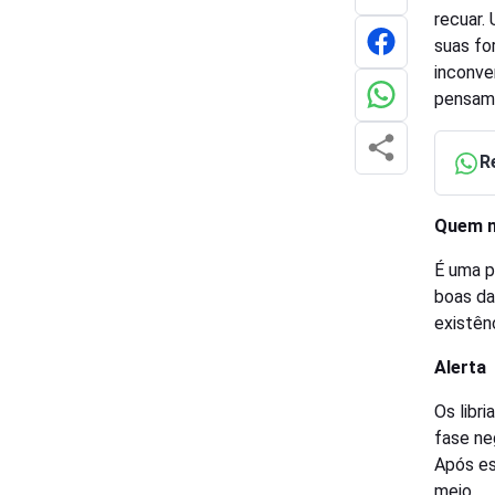
recuar.
suas fo
inconve
pensame
R
Quem n
É uma p
boas da
existênc
Alerta
Os libr
fase ne
Após es
meio.