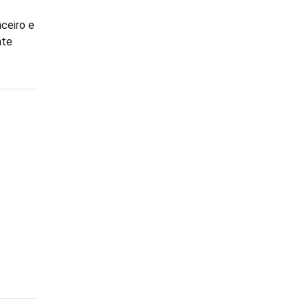
nceiro e
nte