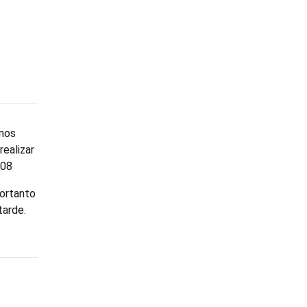
 nos
realizar
608
Portanto
tarde.