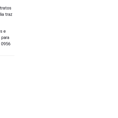
ntratos
ia traz
os e
o para
. 0956