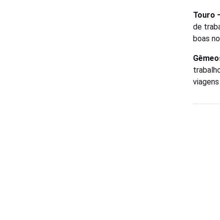
Touro 
de traba
boas no
Gêmeo
trabalh
viagens