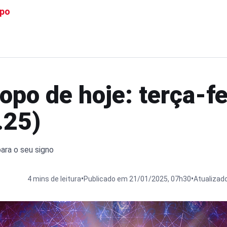
po
opo de hoje: terça-fe
.25)
para o seu signo
•
•
4 mins de leitura
Publicado em 21/01/2025, 07h30
Atualizad