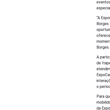
eventos
especia
“A Expo
Borges 
oportun
oferece
momento
Borges.
A parti
de Itap
atendim
ExpoCac
interaç
o períod
Para qu
mobilid
da Expo