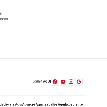
r,
marca
#SIGA
AQUI
idade
Fale Aqui
Anuncie Aqui
Trabalhe Aqui
Expediente