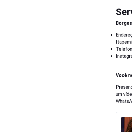
Ser
Borges
Endereç
Itapemi
Telefon
Instag
Você n
Presenc
um víde
WhatsA