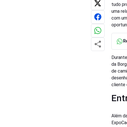
tudo pr
uma rel
com uma
oportun
R
Durante
da Borg
de cami
desenha
cliente
Ent
Além da
ExpoCac