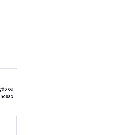
e
ção ou
o nosso