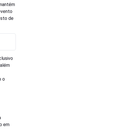
e mantém
evento
isto de
clusivo
 além
o o
a
so em