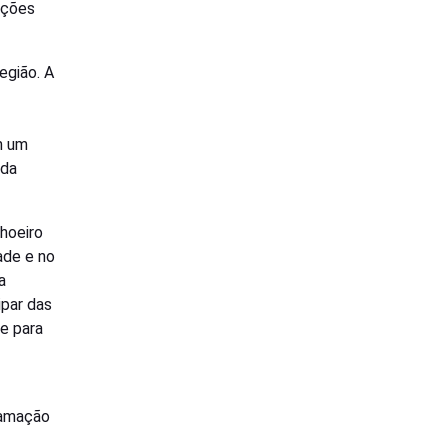
ações
egião. A
m um
 da
hoeiro
ade e no
a
ipar das
e para
ramação