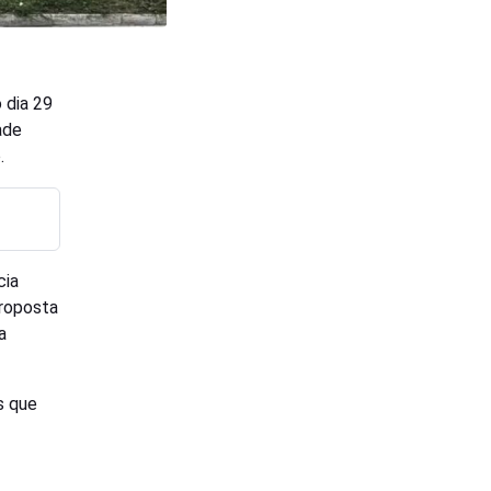
 dia 29
ade
.
cia
proposta
a
s que