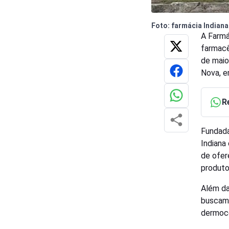
Foto: farmácia Indian
A Farmá
farmacê
de maio
Nova, e
R
Fundada
Indiana
de ofer
produto
Além da
buscam 
dermoco