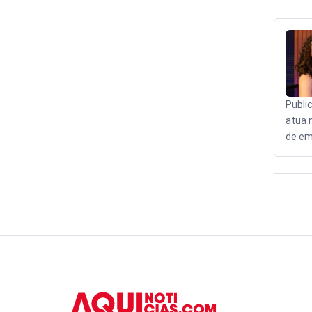
Publi
atua 
de em