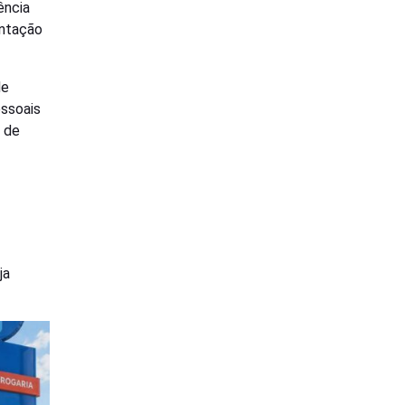
ência
entação
de
essoais
 de
ja