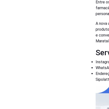
Entre os
farmacê
persona
A nova 
produto
e conve
Marataí
Ser
Instagr
WhatsAp
Endereç
Sipolat