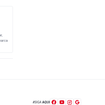
r,
marca
#SIGA
AQUI