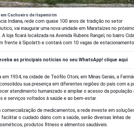
a em Cachoeiro de itapemirim
cia Indiana, rede com quase 100 anos de tradição no setor
utico, vai inaugurar uma nova unidade em Marataízes no próximo
. A loja ficará localizada na Avenida Rubens Rangel, no bairro Cid
m frente à Sipolatti e contará com 10 vagas de estacionamento
eceba as principais notícias no seu WhatsApp! clique aqui
 em 1934, na cidade de Teófilo Otoni, em Minas Gerais, a Farmá
 consolidou sua presença em diferentes regiões do país com a 
ecer atendimento humanizado e ampliar o acesso da população 
s e serviços voltados à saúde e ao bem-estar.
 comercialização de medicamentos, a rede investe em soluçõe
facilitar o cuidado diário com a saúde, serão diversas linhas de
sméticos, produtos fitness e alimentos saudáveis.