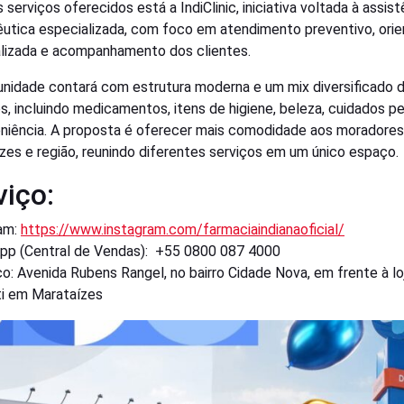
 serviços oferecidos está a IndiClinic, iniciativa voltada à assist
utica especializada, com foco em atendimento preventivo, ori
lizada e acompanhamento dos clientes.
unidade contará com estrutura moderna e um mix diversificado 
s, incluindo medicamentos, itens de higiene, beleza, cuidados p
niência. A proposta é oferecer mais comodidade aos moradores
zes e região, reunindo diferentes serviços em um único espaço.
viço:
am:
https://www.instagram.com/farmaciaindianaoficial/
p (Central de Vendas): +55 0800 087 4000
o: Avenida Rubens Rangel, no bairro Cidade Nova, em frente à lo
ti em Marataízes