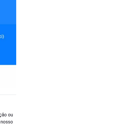
ção ou
o nosso