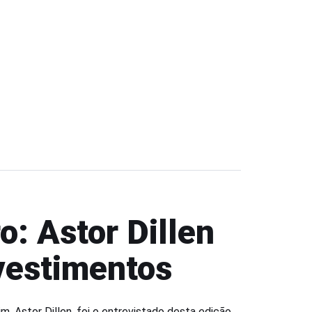
: Astor Dillen
vestimentos
m, Astor Dillen, foi o entrevistado desta edição