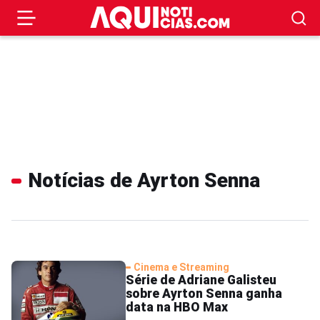
Notícias de Ayrton Senna
Cinema e Streaming
Série de Adriane Galisteu
sobre Ayrton Senna ganha
data na HBO Max