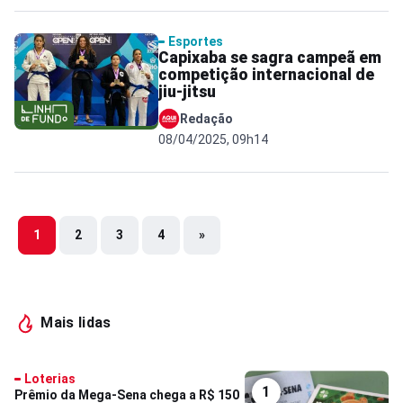
Esportes
Capixaba se sagra campeã em
competição internacional de
jiu-jitsu
Redação
08/04/2025, 09h14
1
2
3
4
»
Mais lidas
Loterias
1
Prêmio da Mega-Sena chega a R$ 150