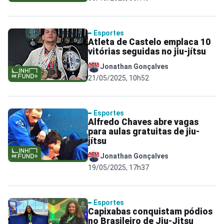
Esportes
Atleta de Castelo emplaca 10
vitórias seguidas no jiu-jítsu
Jonathan Gonçalves
21/05/2025, 10h52
Esportes
Alfredo Chaves abre vagas
para aulas gratuitas de jiu-
jítsu
Jonathan Gonçalves
19/05/2025, 17h37
Esportes
Capixabas conquistam pódios
no Brasileiro de Jiu-Jitsu