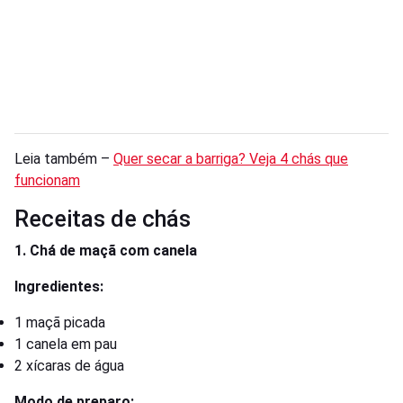
Leia também –
Quer secar a barriga? Veja 4 chás que
funcionam
Receitas de chás
1. Chá de maçã com canela
Ingredientes:
1 maçã picada
1 canela em pau
2 xícaras de água
Modo de preparo: