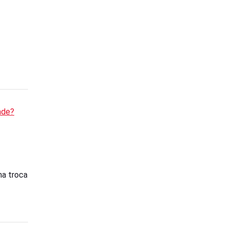
ade?
ma troca