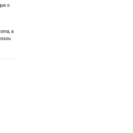
que o
toma, a
essou