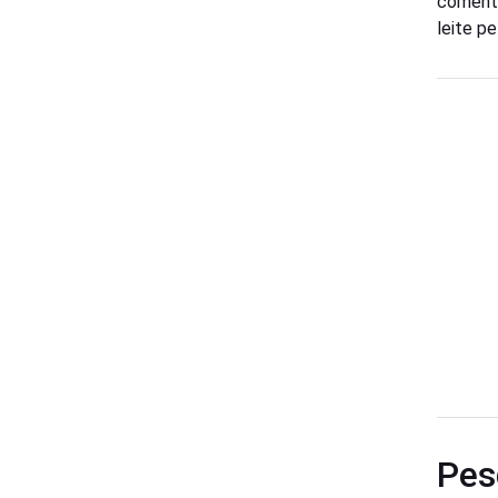
coment
leite p
Pes