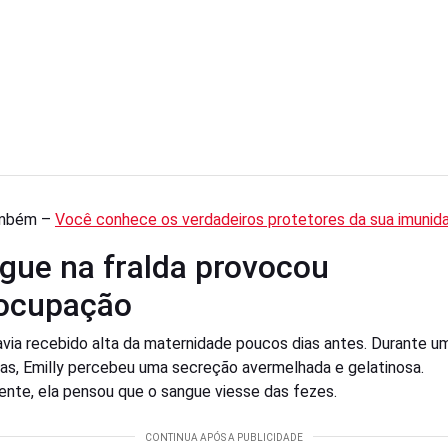
ambém –
Você conhece os verdadeiros protetores da sua imunid
gue na fralda provocou
ocupação
via recebido alta da maternidade poucos dias antes. Durante u
das, Emilly percebeu uma secreção avermelhada e gelatinosa.
mente, ela pensou que o sangue viesse das fezes.