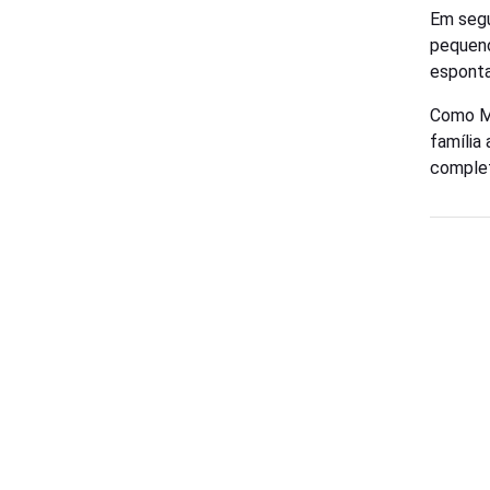
Em segu
pequeno
espont
Como Ma
família
comple