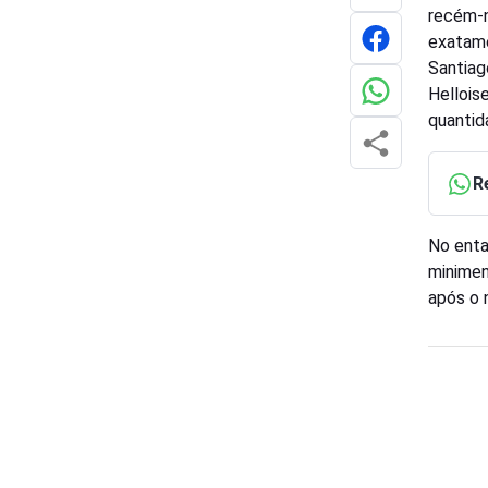
recém-n
exatame
Santiago
Hellois
quantid
R
No enta
minimen
após o 