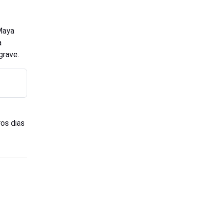
 Maya
a
grave.
os dias