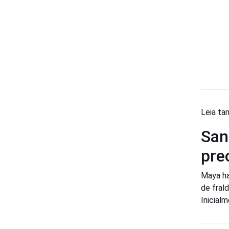
Leia t
San
pre
Maya ha
de fral
Inicial