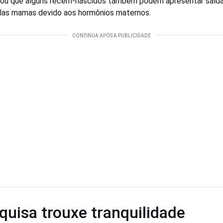
ou que alguns recém-nascidos também podem apresentar saíd
elas mamas devido aos hormônios maternos.
quisa trouxe tranquilidade