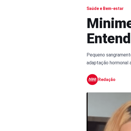
Saúde e Bem-estar
Minime
Entend
Pequeno sangramento 
adaptação hormonal 
Redação