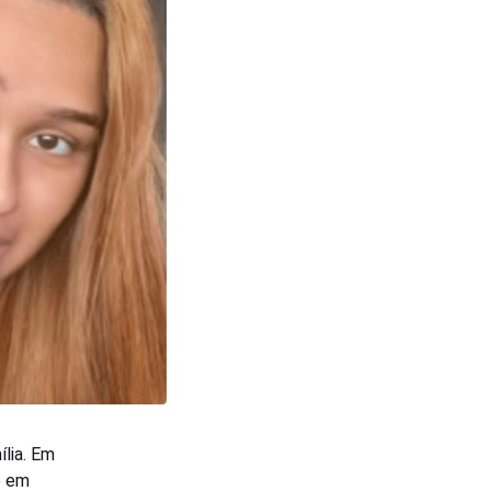
lia. Em
o em