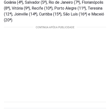
Goiânia (4ª), Salvador (5ª), Rio de Janeiro (7ª), Florianópolis
(8ª), Vitória (9ª), Recife (10ª), Porto Alegre (11ª), Teresina
(12ª), Joinville (14ª), Curitiba (15ª), São Luís (16ª) e Maceió
(20ª).