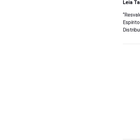
Leia T
“Resval
Espírit
Distribu