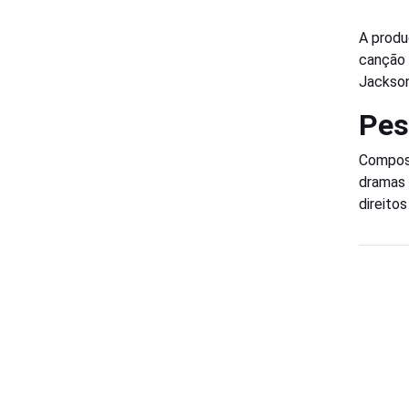
A produ
canção 
Jackson
Pes
Compost
dramas 
direito