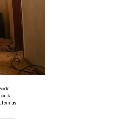
çando
 banda
taformas