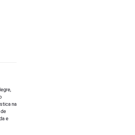
legre,
o
stica na
 de
da e