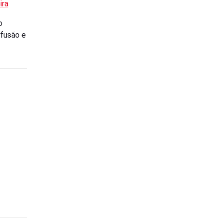
ira
o
ifusão e