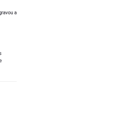
gravou a
s
e