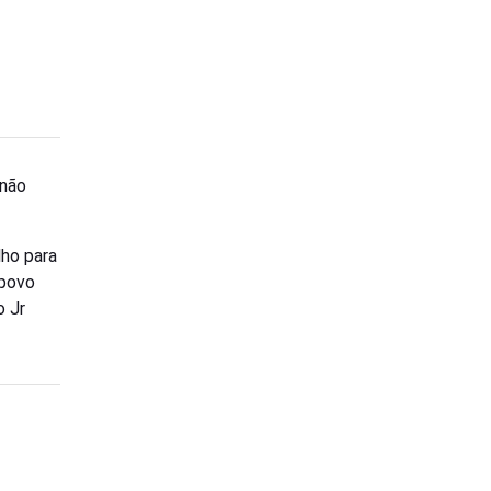
 não
lho para
 povo
o Jr