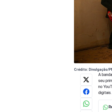
Crédito: Divulgação/
A banda
seu pri
no YouT
digitais.
R