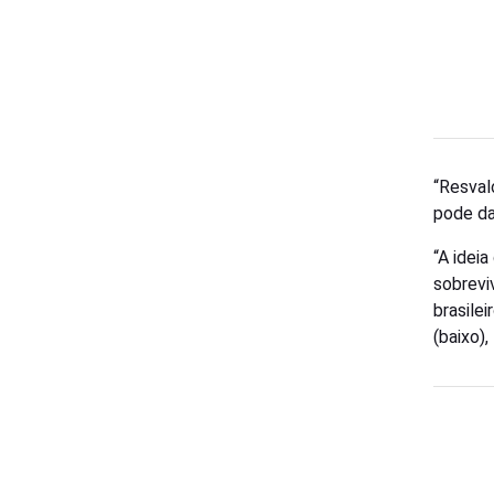
“Resval
pode da
“A idei
sobrevi
brasilei
(baixo),