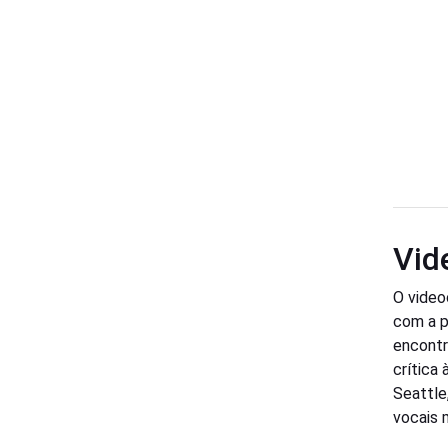
Vid
O video
com a p
encontr
crítica
Seattle
vocais 