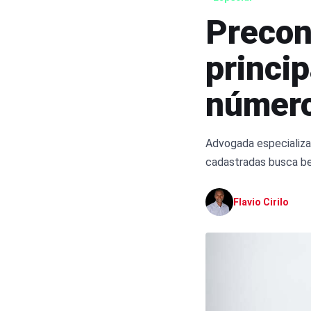
Precon
princip
número
Advogada especializad
cadastradas busca be
Flavio Cirilo