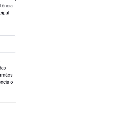
tência
cipal
e
das
irmãos
encia o