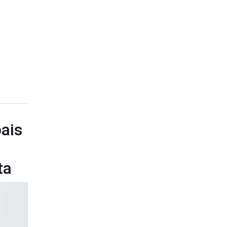
ais
ta