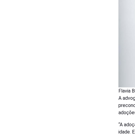
Flavia 
A advog
preconc
adoções
“A adoç
idade. 