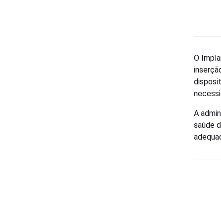
O Impla
inserçã
disposi
necessi
A admin
saúde d
adequad