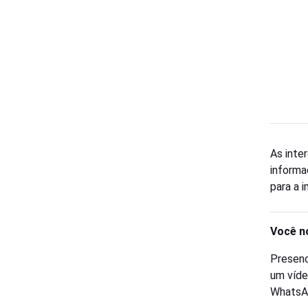
As inte
informa
para a 
Você n
Presenc
um víde
WhatsA