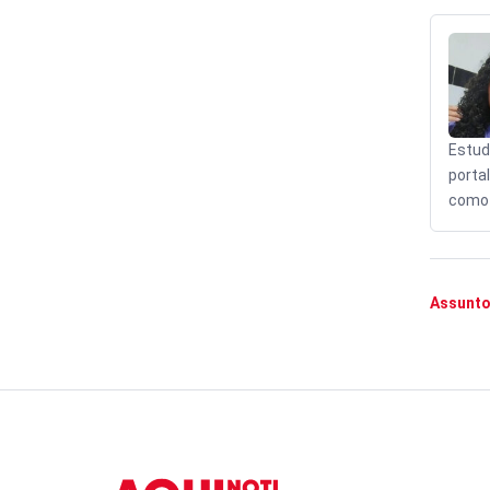
Estud
porta
como 
Assunto