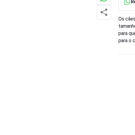
R
Os cães
tamanho
para qu
para o 