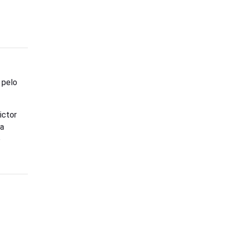
 pelo
ictor
va
o