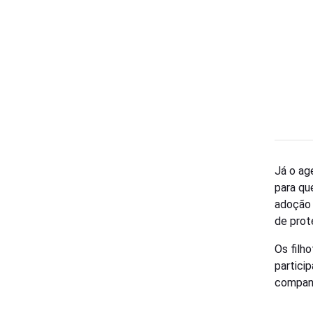
Já o ag
para qu
adoção 
de prot
Os filh
partici
companh