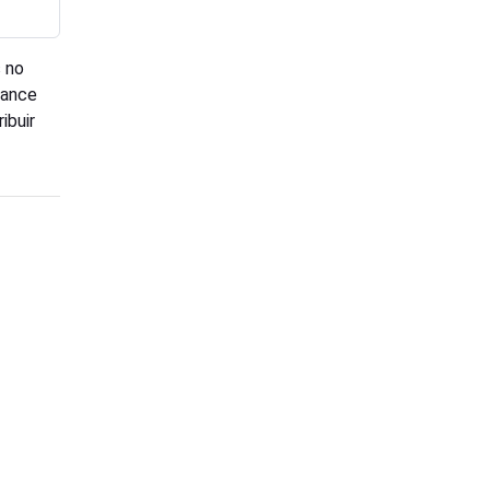
 no
hance
ibuir