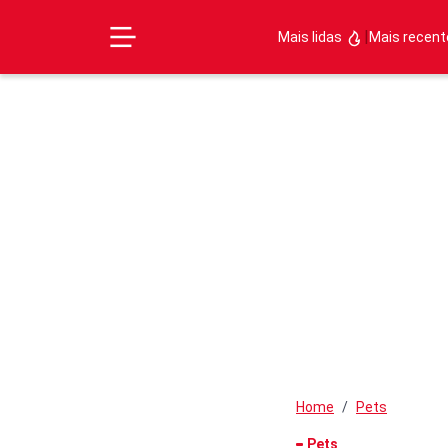
|
Mais lidas
Mais recen
Home
Pets
Pets