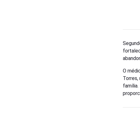
Segundo
fortale
abando
O médic
Torres,
família
proporc