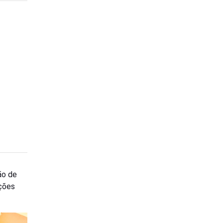
ão de
ções