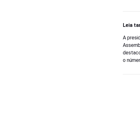
Leia t
A presi
Assembl
destaco
o númer