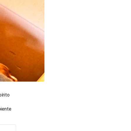
írito
biente