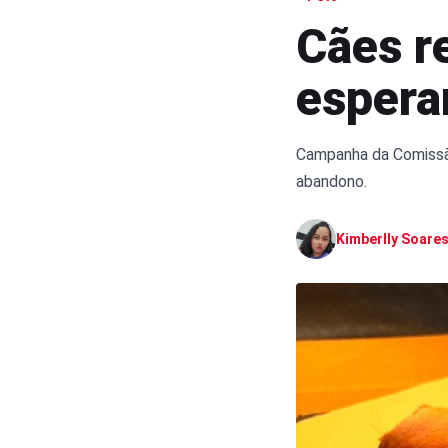
Cães r
espera
Campanha da Comissão
abandono.
Kimberlly Soare