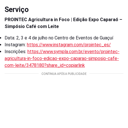
Serviço
PROINTEC Agricultura in Foco | Edição Expo Caparaó –
Simpósio Café com Leite
Data: 2, 3 e 4 de julho no Centro de Eventos de Guaçuí
Instagram:
https://www.instagram.com/prointec_es/
Inscrições:
https://www.sympla.com.br/evento/prointec-
agricultura-in-foco-edicao-expo-caparao-simposio-cafe-
com-leite/3478180?share_id=copiarlink