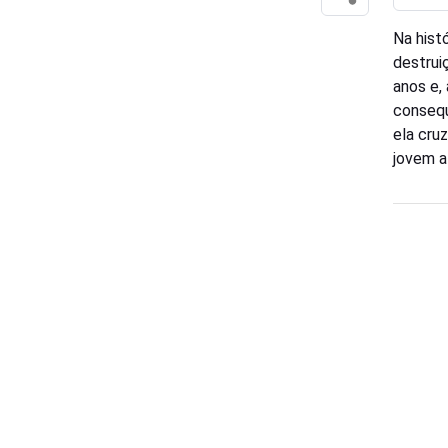
Na histó
destrui
anos e,
consequ
ela cru
jovem a