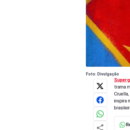
Foto: Divulgação
Superg
trama ma
Cruella,
inspira
brasilei
R