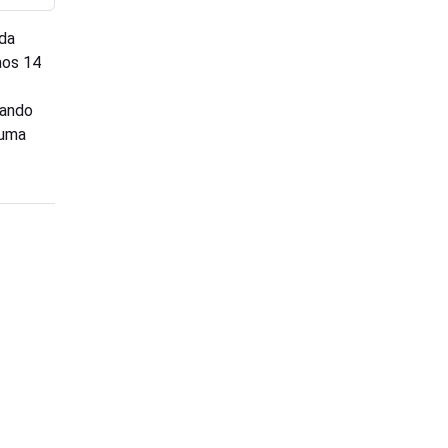
 da
aos 14
uando
 uma