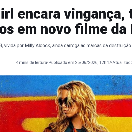
irl encara vingança,
gos em novo filme da
El, vivida por Milly Alcock, ainda carrega as marcas da destruiçã
•
•
4 mins de leitura
Publicado em 25/06/2026, 12h47
Atualizad