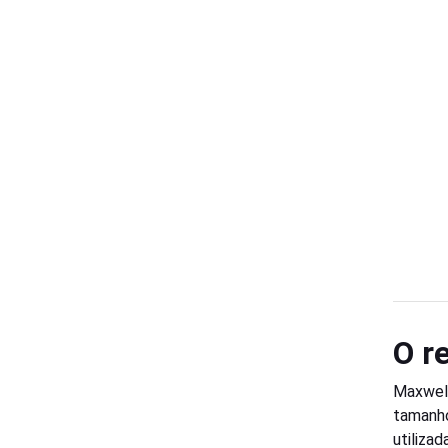
O r
Maxwel 
tamanho
utiliza