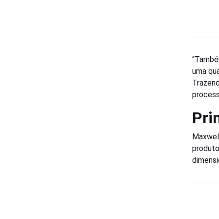
“Também
uma qua
Trazend
processo
Pri
Maxwel 
produto
dimensi