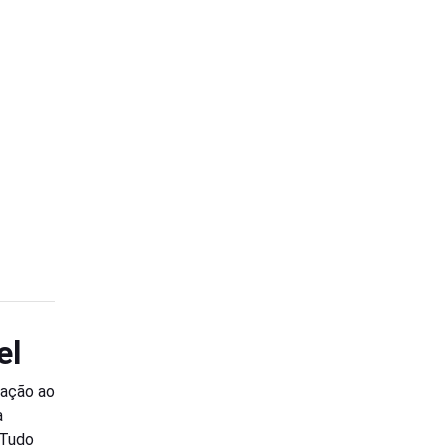
el
lação ao
a
 Tudo