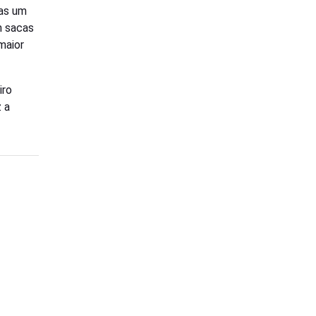
Mas um
m sacas
maior
iro
 a