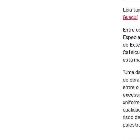
Leia t
Guaçuí
Entre o
Especia
de Exte
Cafeicu
está ma
“Uma da
de obra
entre o
excessi
uniform
qualida
risco d
palestr