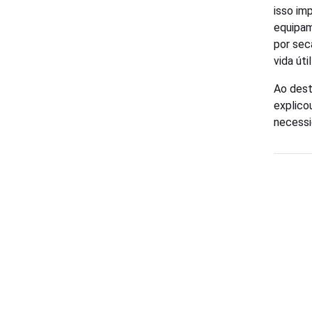
isso im
equipam
por sec
vida út
Ao dest
explico
necessi