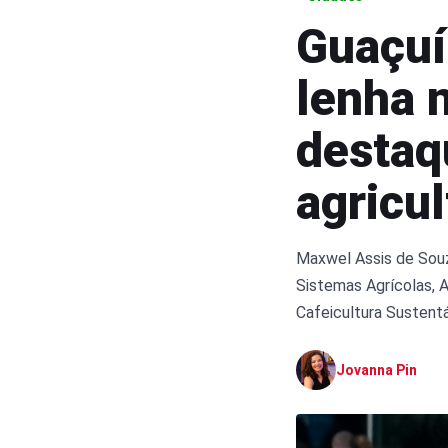
Guaçuí
lenha 
destaq
agricul
Maxwel Assis de Souz
Sistemas Agrícolas, 
Cafeicultura Sustent
Jovanna Pin