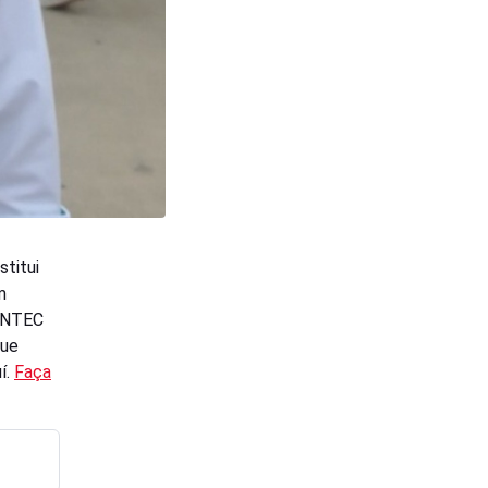
titui
m
OINTEC
que
í.
Faça