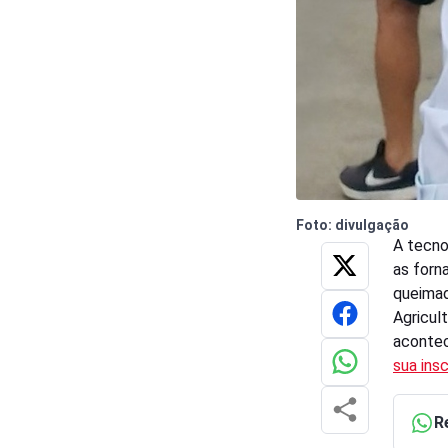
Foto: divulgação
A tecno
as forn
queimad
Agricul
acontec
sua insc
R