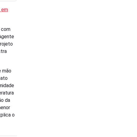
a em
a com
 Agente
rojeto
stra
e mão
tato
umidade
eratura
ão da
menor
plica o