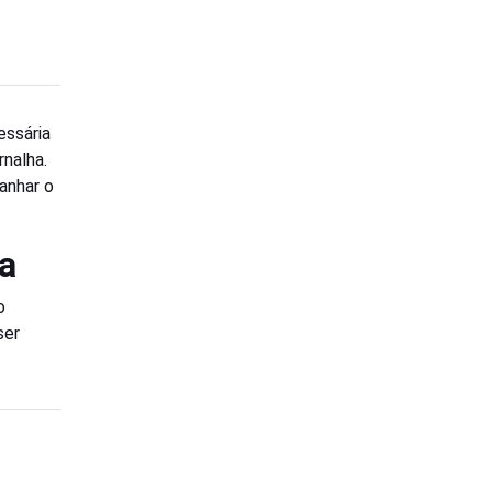
essária
nalha.
anhar o
ia
o
ser