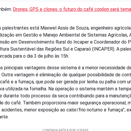
ambém:
Drones, GPS e clones: o futuro do café conilon será tem
s palestrantes está Maxwel Assis de Souza, engenheiro agrícol
lização em Gestão e Manejo Ambiental de Sistemas Agrícolas,
nsão em Desenvolvimento Rural do Incaper e Coordenador do P
ltura Sustentável das Regiões Sul e Caparaó (INCAPER). A pale
rcada para o dia 3 de julho às 15h.
s principais vantagens desse sistema é a menor necessidade d
. Outra vantagem é eliminação de qualquer possibilidade de con
 café e a fumaça, que pode ser gerada por lenha ou palha com 
va utilizada na fornalha. Na operação o sistema mantém a temp
e durante todo processo da seca contribuindo para a manutenç
de do café. Também proporciona maior segurança operacional, 
e acidentes, menor exposição ao calor/frio noturno e fumaça”, ex
ante.