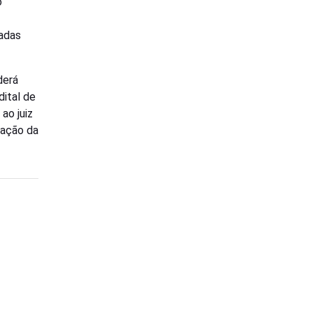
o
hadas
derá
dital de
ao juiz
vação da