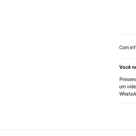
Com in
Você n
Presenc
um víde
WhatsA