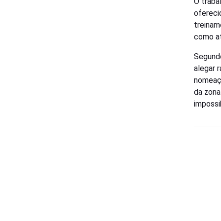
O traba
ofereci
treinam
como at
Segund
alegar 
nomeaçã
da zona
impossib