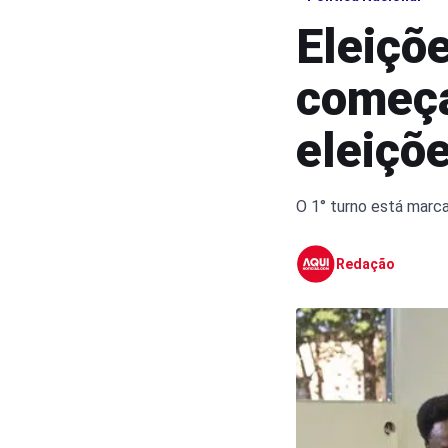
Eleiçõe
começa
eleiçõ
O 1° turno está marca
Redação