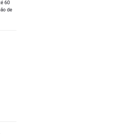
té 60
ção de