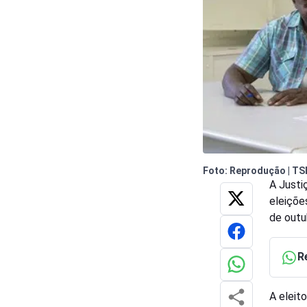
Foto: Reprodução | TS
A Justi
eleiçõe
de outu
R
A eleit