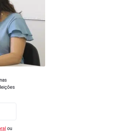
 nas
leições
ral
ou