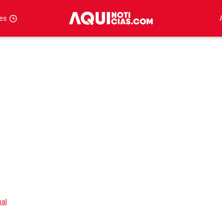
tes
nal