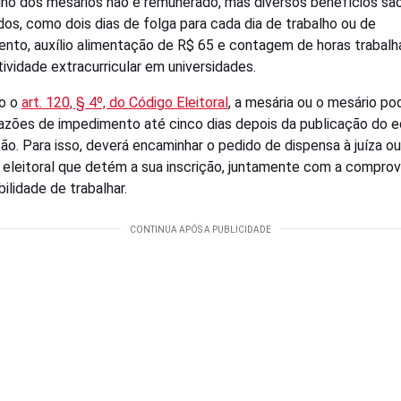
lho dos mesários não é remunerado, mas diversos benefícios sã
dos, como dois dias de folga para cada dia de trabalho ou de
ento, auxílio alimentação de R$ 65 e contagem de horas trabal
ividade extracurricular em universidades.
o o
art. 120, § 4º, do Código Eleitoral
, a mesária ou o mesário po
razões de impedimento até cinco dias depois da publicação do e
o. Para isso, deverá encaminhar o pedido de dispensa à juíza ou 
 eleitoral que detém a sua inscrição, juntamente com a compro
ilidade de trabalhar.