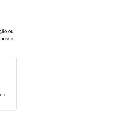
ção ou
o nosso
 no