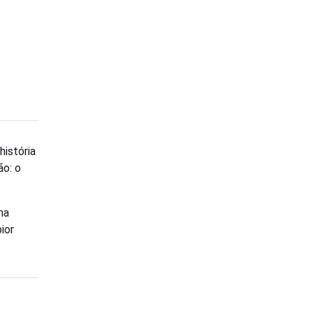
história
ão: o
ma
ior