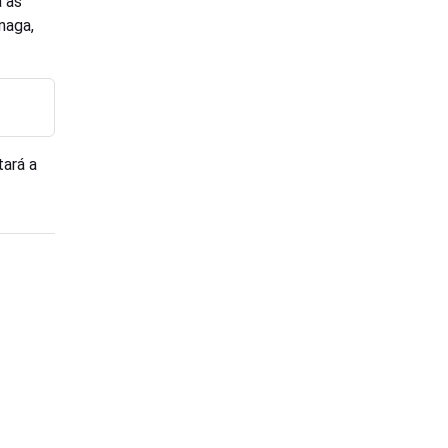
a as
naga,
tará a