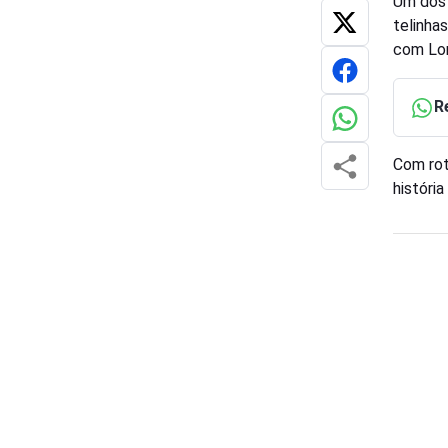
Um dos 
telinha
com Lor
R
Com rot
históri