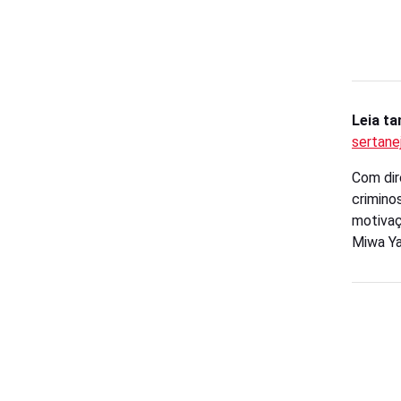
Leia t
sertane
Com dir
crimino
motivaç
Miwa Ya