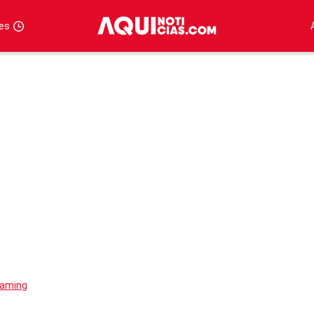
tes
eaming