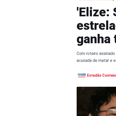
'Elize
estrel
ganha t
Com roteiro assinado 
acusada de matar e es
Estadão Conteú