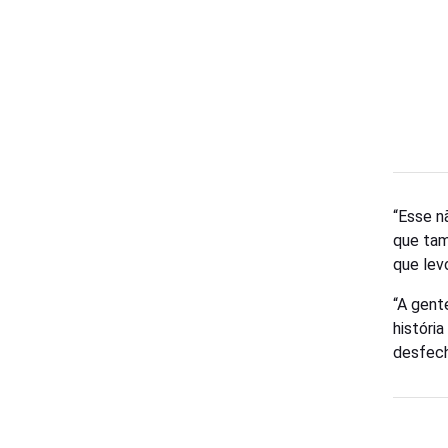
“Esse n
que tam
que lev
“A gent
históri
desfech