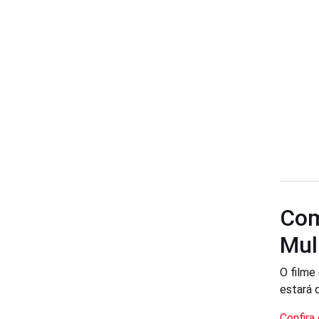
Com
Mul
O filme
estará d
Confira 