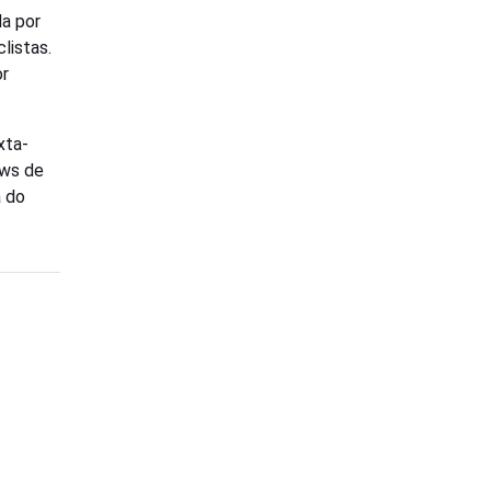
da por
listas.
or
xta-
ows de
a do