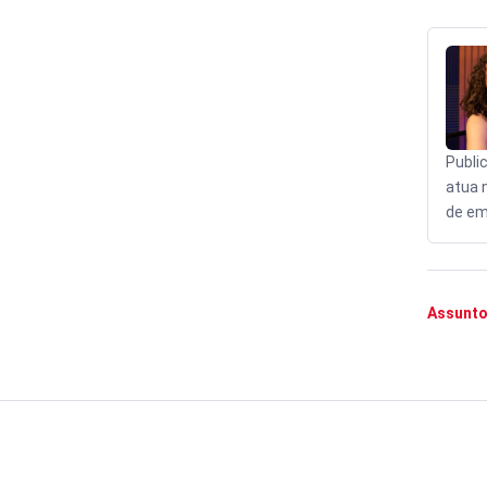
Publi
atua 
de em
Assunto