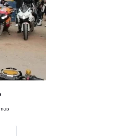
e
mais