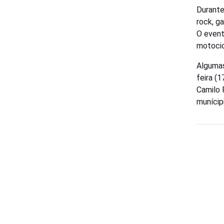
Durante
rock, g
O event
motocic
Algumas
feira (
Camilo 
munícip