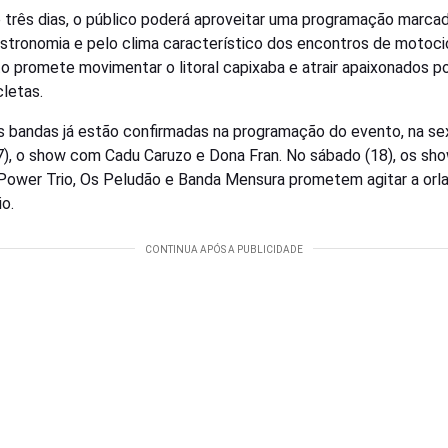
 três dias, o público poderá aproveitar uma programação marca
astronomia e pelo clima característico dos encontros de motocic
o promete movimentar o litoral capixaba e atrair apaixonados p
letas.
 bandas já estão confirmadas na programação do evento, na se
17), o show com Cadu Caruzo e Dona Fran. No sábado (18), os sh
Power Trio, Os Peludão e Banda Mensura prometem agitar a orl
io.