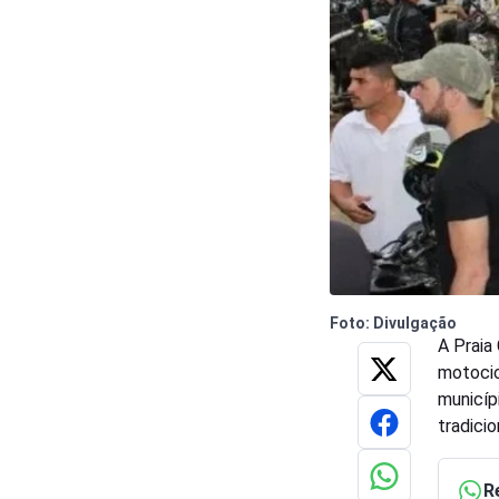
Foto: Divulgação
A Praia
motocic
municíp
tradicio
R