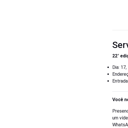
Ser
22° ed
Dia: 17,
Endereç
Entrada:
Você n
Presenc
um víde
WhatsA