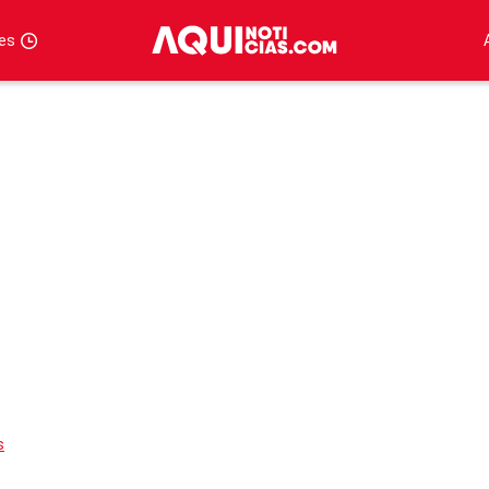
tes
s