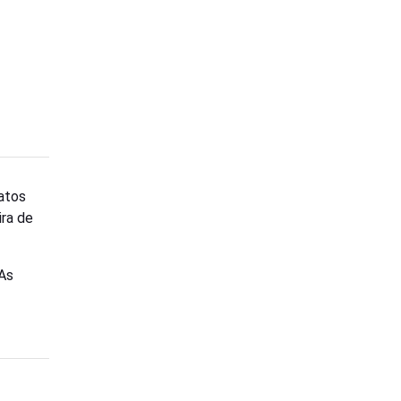
atos
ira de
 As