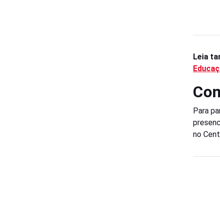
Leia t
Educaç
Com
Para pa
presenc
no Cent