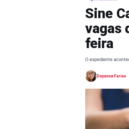
Sine C
vagas 
feira
O expediente acontec
Dayanne Farias