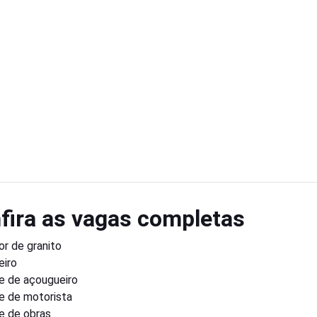
fira as vagas completas
r de granito
eiro
e de açougueiro
e de motorista
e de obras