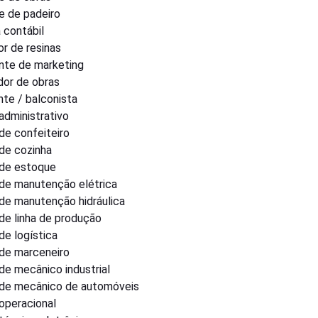
e de padeiro
a contábil
or de resinas
nte de marketing
or de obras
te / balconista
 administrativo
 de confeiteiro
 de cozinha
r de estoque
r de manutenção elétrica
r de manutenção hidráulica
 de linha de produção
 de logística
r de marceneiro
 de mecânico industrial
r de mecânico de automóveis
 operacional