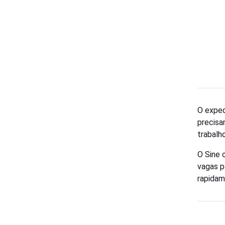
O exped
precisa
trabalho
O Sine 
vagas p
rapida