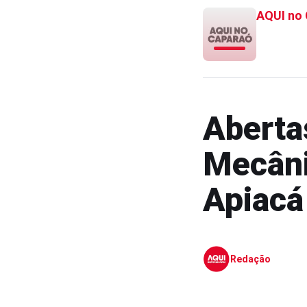
AQUI no
Aberta
Mecâni
Apiacá
Redação