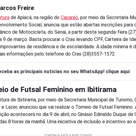
arcos Freire
itura
de Apiacá, na região do
Caparaó
, por meio da Secretaria Mu
nvolvimento Social, anuncia que estão abertas inscrições para 
nico de Motocicleta, do Senai, a partir desta segunda-feira (27
ia 9 de março. Basta procurar o Cras levando CPF, Carteira de Id
omprovantes de residência e de escolaridade. A idade mínima é 
ais informações pelo telefone do Cras (28)3557-1572.
eceba as principais notícias no seu WhatsApp! clique aqui
eio de Futsal Feminino em Ibitirama
itura de Ibitirama, por meio da Secretaria Municipal de Turismo, C
 e Lazer, anunciou que vai realizar o Torneio de Futsal Feminino. 
ção acontecerá no dia 9 de abril, no Ginásio Edinaldo Duque de 
 das 8 horas da manhã. Uma iniciativa de inclusão e incentivo ao 