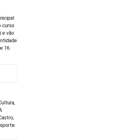
nicipal
o curso
) e vão
entidade
de 16
ultura,
A
Castro,
esporte.