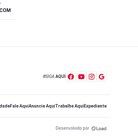
o
S.COM
#SIGA
AQUI
idade
Fale Aqui
Anuncie Aqui
Trabalhe Aqui
Expediente
Desenvolvido por