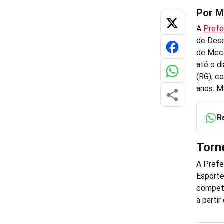
Por M
A
Prefe
de Dese
de Mecâ
até o d
(RG), c
anos. M
R
Torn
A Prefe
Esporte
competi
a partir