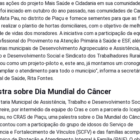
 as ações do projeto Mais Saúde e Cidadania em sua comunidade
 foi iniciado em outubro do ano passado, nas comunidades de Ca
Mata Pau, no distrito de Piaçu e fornece sementes para que as f
realizar o plantio de hortas domiciliares, com o objetivo de melh
de de vidas dos moradores. A iniciativa com a participação da eq
ofissional do Provimento na Atenção Primária à Saúde e ESF, al
rias municipais de Desenvolvimento Agropecuário e Assistência,
o e Desenvolvimento Social e Sindicato dos Trabalhadores Rurai
u como um projeto-piloto e, este ano, já montamos um cronog
mpliar o atendimento para todo o município”, informa a secretár
al de Saúde, Rita Fontes.
stra sobre Dia Mundial do Câncer
taria Municipal de Assistência, Trabalho e Desenvolvimento Soci
reire, por intermédio da equipe do Cras e com a parceria do Icep
u, no CRAS de Piaçu, uma palestra sobre o Dia Mundial do Cânc
contou com a participação do grupo de idosos do Serviço de
ncia e Fortalecimento de Vínculos (SCFV) e das famílias acom
rviço de Proteção e Atendimento Integral à Família (PAIF). O ob