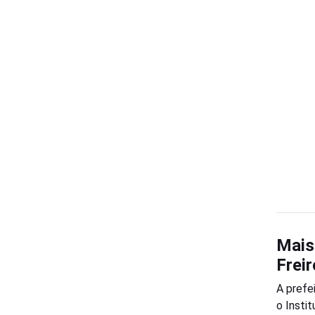
Mais
Freir
A prefe
o Insti