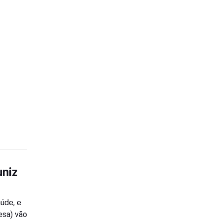
uniz
aúde, e
esa) vão