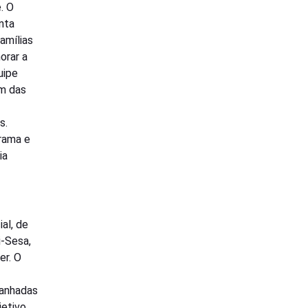
. O
nta
amílias
orar a
uipe
ém das
s.
rama e
ia
al, de
i-Sesa,
er. O
panhadas
jetivo