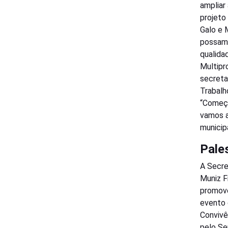
ampliar
projeto
Galo e 
possam 
qualida
Multipr
secreta
Trabalh
“Começo
vamos a
municip
Pale
A Secre
Muniz F
promove
evento 
Convivê
pelo Se