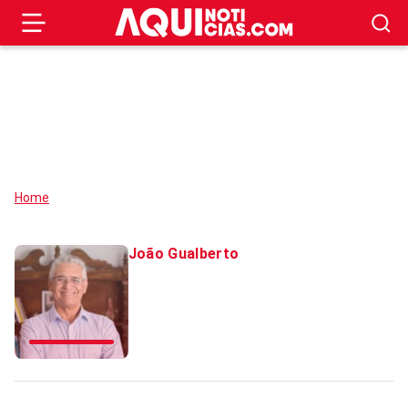
Home
João Gualberto