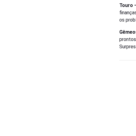
Touro 
finança
os prob
Gêmeo
prontos
Surpres