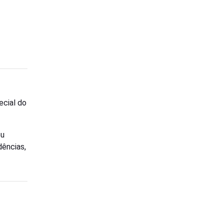
ecial do
eu
dências,