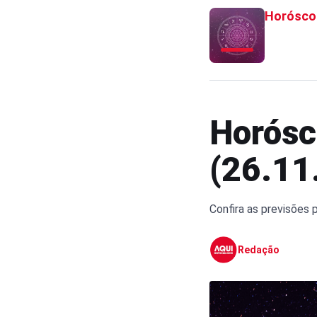
Horósco
Horósc
(26.11
Confira as previsões 
Redação