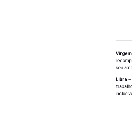
Virgem
recompe
seu amo
Libra 
trabalh
inclusi