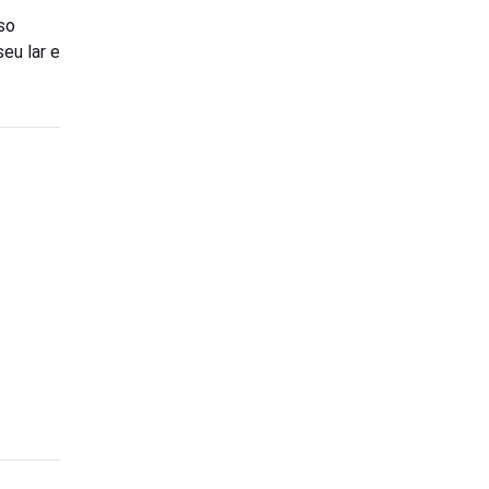
so
eu lar e