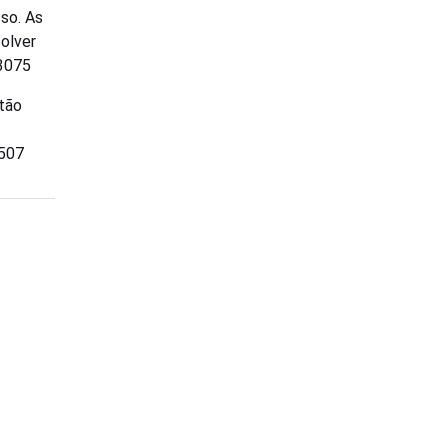
so. As
solver
 3075
stão
9507