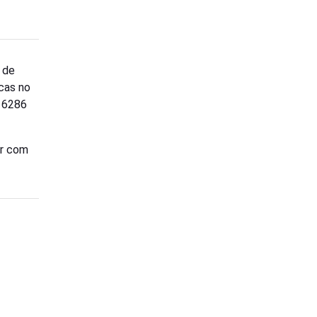
 de
cas no
. 6286
or com