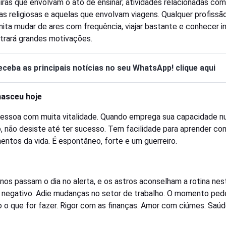
eiras que envolvam o ato de ensinar; atividades relacionadas com 
; as religiosas e aquelas que envolvam viagens. Qualquer profissã
mita mudar de ares com frequência, viajar bastante e conhecer 
 trará grandes motivações.
eceba as principais notícias no seu WhatsApp! clique aqui
asceu hoje
essoa com muita vitalidade. Quando emprega sua capacidade 
o, não desiste até ter sucesso. Tem facilidade para aprender co
entos da vida. É espontâneo, forte e um guerreiro.
ianos passam o dia no alerta, e os astros aconselham a rotina nes
 negativo. Adie mudanças no setor de trabalho. O momento ped
 o que for fazer. Rigor com as finanças. Amor com ciúmes. Saú