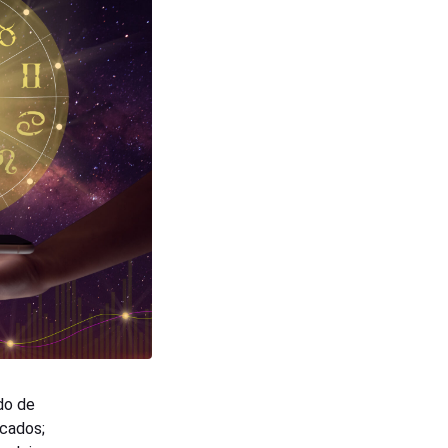
do de
scados;