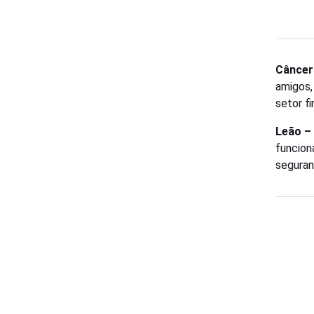
Câncer
amigos,
setor f
Leão –
funcioná
seguran