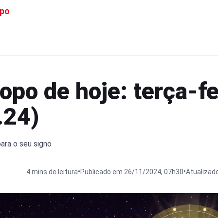
po
opo de hoje: terça-fe
.24)
para o seu signo
•
•
4 mins de leitura
Publicado em 26/11/2024, 07h30
Atualizad