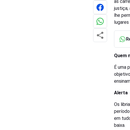
as carr
justiça
lhe per
lugares
R
Quem n
É uma p
objetiv
ensinam
Alerta
Os libr
período
em tudo
baixa.