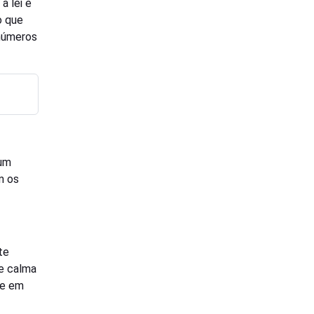
a lei e
o que
inúmeros
num
m os
te
e calma
de em