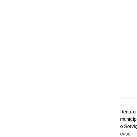
Renato 
municíp
o Servi
caso.