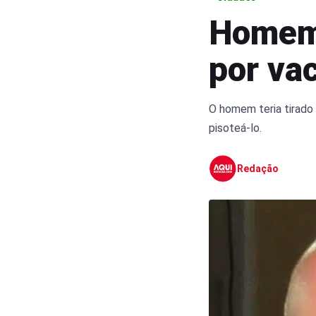
Homem 
por va
O homem teria tirado
pisoteá-lo.
Redação