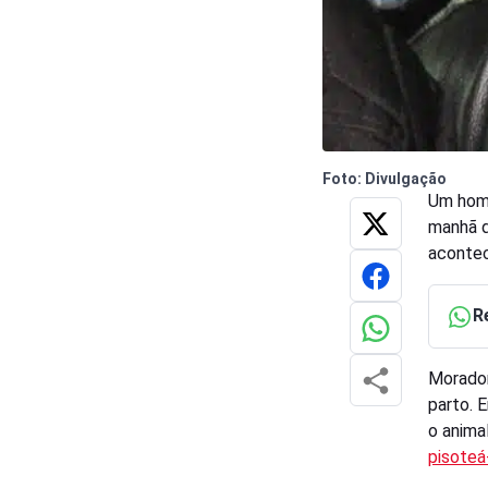
Foto: Divulgação
Um home
manhã d
acontec
R
Morador
parto. 
o anima
pisoteá