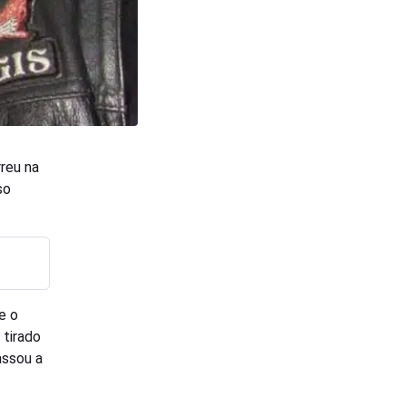
reu na
so
e o
 tirado
assou a