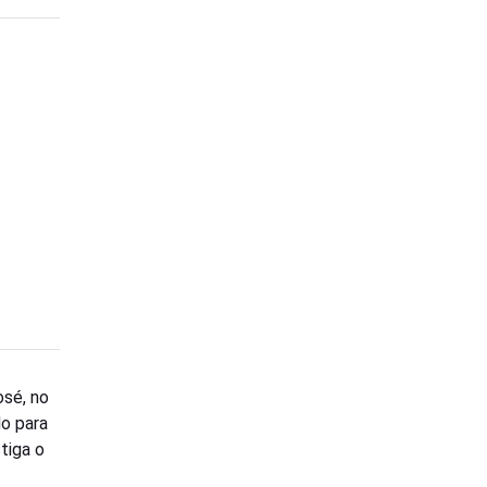
osé, no
o para
tiga o