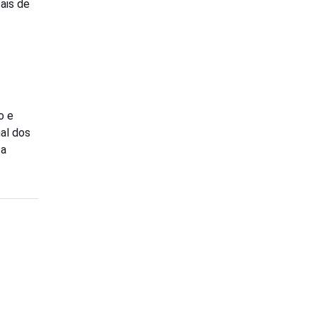
tais de
o e
nal dos
 a