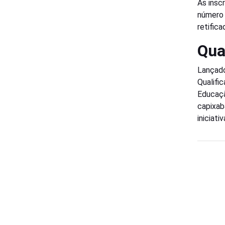
As inscr
número
retific
Qua
Lançado
Qualifi
Educaçã
capixab
iniciat