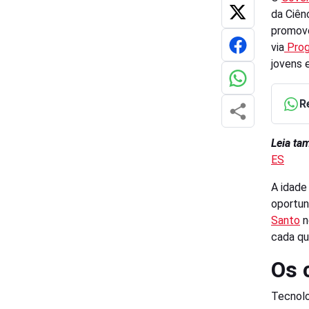
da Ciên
promove
via
Prog
jovens 
R
Leia t
ES
A idade
oportun
Santo
n
cada qu
Os 
Tecnolo