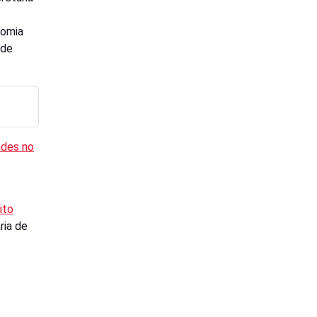
nomia
 de
ades no
ito
ria de