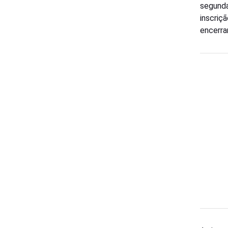
segunda
inscriç
encerra