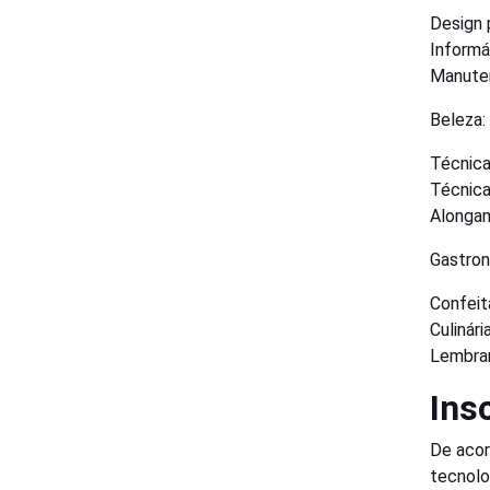
Design 
Informá
Manute
Beleza:
Técnica
Técnic
Alongam
Gastron
Confeit
Culinár
Lembran
Ins
De acor
tecnolo