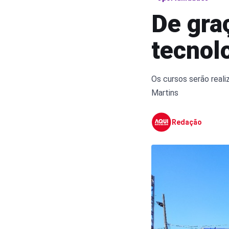
De gra
tecnol
Os cursos serão reali
Martins
Redação