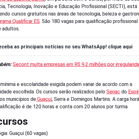
cia, Tecnologia, Inovação e Educação Profissional (SECTI), está
ndo cursos gratuitos nas áreas de tecnologia, beleza e gastro
rama Qualificar ES
. São 180 vagas para qualificação profissional
e adultos.
eceba as principais notícias no seu WhatsApp! clique aqui
ambém:
Secont multa empresas em R$ 9,2 milhões por irregularid
 mínima e escolaridade exigida podem variar de acordo com a
idade escolhida. Os cursos serão realizados pelo
Senac
do
Espír
os municípios de
Guaçuí
, Serra e Domingos Martins. A carga horá
alificação é de 120 horas e conta com 20 alunos por turma.
cursos
gia: Guaçuí (60 vagas)