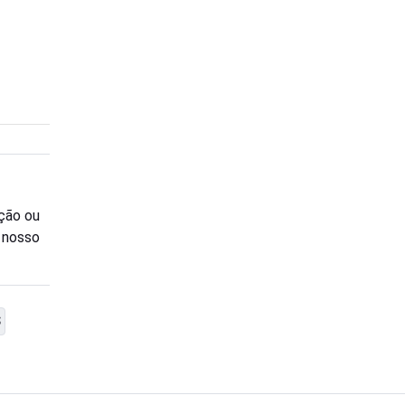
ção ou
o nosso
S