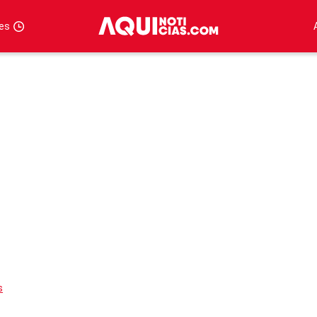
tes
s